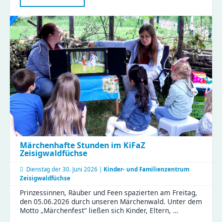
in
guten
Händen
–
Weiterbildung
mit
Sonne,
Regen
und
vielen
Perspektiven
Märchenhafte Stunden im KiFaZ
Zeisigwaldfüchse
Dienstag der
30. Juni 2026 |
Kinder- und Familienzentrum
Zeisigwaldfüchse
Prinzessinnen, Räuber und Feen spazierten am Freitag,
den 05.06.2026 durch unseren Märchenwald. Unter dem
Motto „Märchenfest“ ließen sich Kinder, Eltern, …