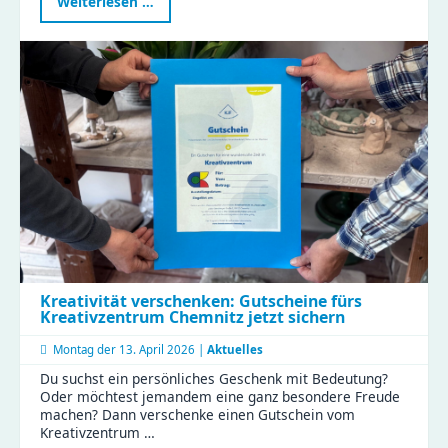
KJF
Weiterlesen …
öffnet
Türen
für
die
Aktionswoche
Perspektivwechsel
Kreativität verschenken: Gutscheine fürs
Kreativzentrum Chemnitz jetzt sichern
Montag der
13. April 2026 |
Aktuelles
Du suchst ein persönliches Geschenk mit Bedeutung?
Oder möchtest jemandem eine ganz besondere Freude
machen? Dann verschenke einen Gutschein vom
Kreativzentrum …