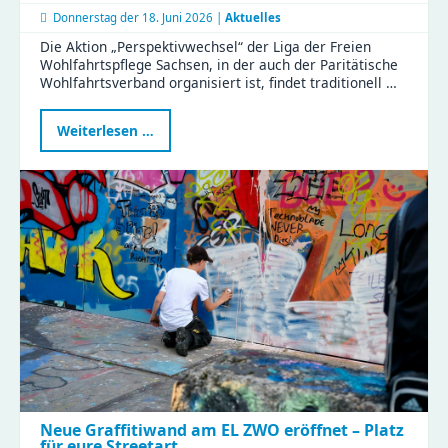
Donnerstag der
18. Juni 2026 |
Aktuelles
Die Aktion „Perspektivwechsel“ der Liga der Freien
Wohlfahrtspflege Sachsen, in der auch der Paritätische
Wohlfahrtsverband organisiert ist, findet traditionell …
Perspektivwechsel
Weiterlesen …
2026
im
Haus
Liddy
Neue Graffitiwand am EL ZWO eröffnet – Platz
für eure Streetart