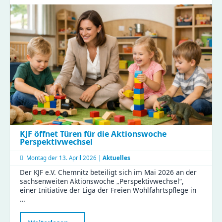
Sächsischen
Landtags
zu
Besuch
im
Haus
Liddy
KJF öffnet Türen für die Aktionswoche
Perspektivwechsel
Montag der
13. April 2026 |
Aktuelles
Der KJF e.V. Chemnitz beteiligt sich im Mai 2026 an der
sachsenweiten Aktionswoche „Perspektivwechsel“,
einer Initiative der Liga der Freien Wohlfahrtspflege in
…