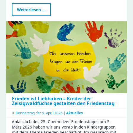
Kreativität
Weiterlesen …
verschenken:
Gutscheine
fürs
Kreativzentrum
Chemnitz
jetzt
sichern
Frieden ist Liebhaben – Kinder der
Zeisigwaldfüchse gestalten den Friedenstag
Donnerstag der
9. April 2026 |
Aktuelles
Anlässlich des 25. Chemnitzer Friedenstages am 5.
März 2026 haben wir uns vorab in den Kindergruppen
mit dem Thema Frieden beschäftigt. Im Gespräch mit