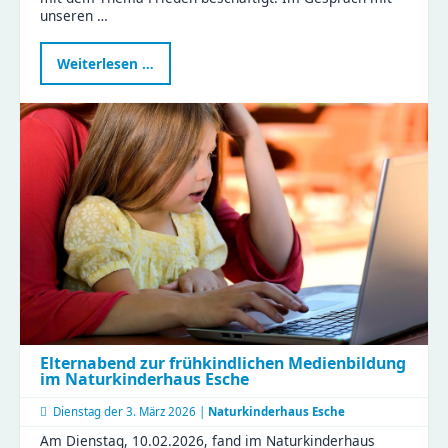
unseren …
Frieden
Weiterlesen …
ist
Liebhaben
–
Kinder
der
Zeisigwaldfüchse
gestalten
den
Friedenstag
Elternabend zur frühkindlichen Medienbildung
im Naturkinderhaus Esche
Dienstag der
3. März 2026 |
Naturkinderhaus Esche
Am Dienstag, 10.02.2026, fand im Naturkinderhaus