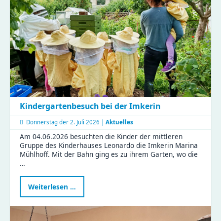
Vormittag
voller
Aha-
Momente
Kindergartenbesuch bei der Imkerin
Donnerstag der
2. Juli 2026 |
Aktuelles
Am 04.06.2026 besuchten die Kinder der mittleren
Gruppe des Kinderhauses Leonardo die Imkerin Marina
Mühlhoff. Mit der Bahn ging es zu ihrem Garten, wo die
…
Kindergartenbesuch
Weiterlesen …
bei
der
Imkerin