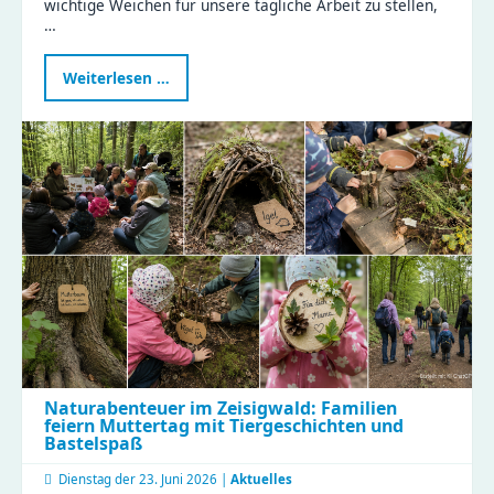
wichtige Weichen für unsere tägliche Arbeit zu stellen,
…
Erfolgreicher
Weiterlesen …
Teamtag
Küche:
Gemeinsam
für
gesunde
Ernährung
und
effiziente
Abläufe!
Naturabenteuer im Zeisigwald: Familien
feiern Muttertag mit Tiergeschichten und
Bastelspaß
Dienstag der
23. Juni 2026 |
Aktuelles