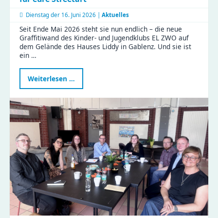
Dienstag der
16. Juni 2026 |
Aktuelles
Seit Ende Mai 2026 steht sie nun endlich – die neue
Graffitiwand des Kinder- und Jugendklubs EL ZWO auf
dem Gelände des Hauses Liddy in Gablenz. Und sie ist
ein …
Neue
Weiterlesen …
Graffitiwand
am
EL
ZWO
eröffnet
–
Platz
für
eure
Streetart