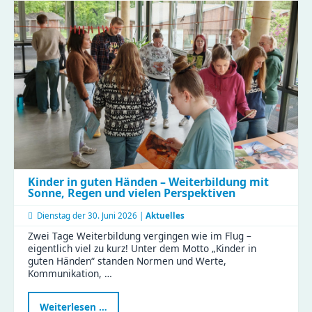
in
der
Gustav
|
Clubraum
eingeweiht
Kinder in guten Händen – Weiterbildung mit
Sonne, Regen und vielen Perspektiven
Dienstag der
30. Juni 2026 |
Aktuelles
Zwei Tage Weiterbildung vergingen wie im Flug –
eigentlich viel zu kurz! Unter dem Motto „Kinder in
guten Händen“ standen Normen und Werte,
Kommunikation, …
Kinder
Weiterlesen …