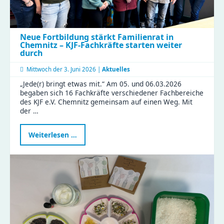
Neue Fortbildung stärkt Familienrat in
Chemnitz – KJF-Fachkräfte starten weiter
durch
Mittwoch der
3. Juni 2026 |
Aktuelles
„Jede(r) bringt etwas mit.“ Am 05. und 06.03.2026
begaben sich 16 Fachkräfte verschiedener Fachbereiche
des KJF e.V. Chemnitz gemeinsam auf einen Weg. Mit
der …
Neue
Weiterlesen …
Fortbildung
stärkt
Familienrat
in
Chemnitz
–
KJF-
Fachkräfte
starten