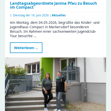
Landtagsabgeordnete Janina Pfau zu Besuch
im Compact
Dienstag der
16. Juni 2026 |
Aktuelles
Am Montag, dem 04.05.2026, begrüßte das Kinder- und
Jugendhaus Compact in Markersdorf besonderen
Besuch. Im Rahmen einer sachsenweiten Jugendclub-
Tour besuchte …
Landtagsabgeordnete
Weiterlesen …
Janina
Pfau
zu
Besuch
im
Compact