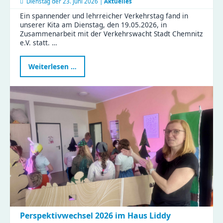
Dienstag der
23. Juni 2026 |
Aktuelles
Ein spannender und lehrreicher Verkehrstag fand in
unserer Kita am Dienstag, den 19.05.2026, in
Zusammenarbeit mit der Verkehrswacht Stadt Chemnitz
e.V. statt. …
Verkehrstag
Weiterlesen …
in
der
Kita
Flohzirkus
Perspektivwechsel 2026 im Haus Liddy