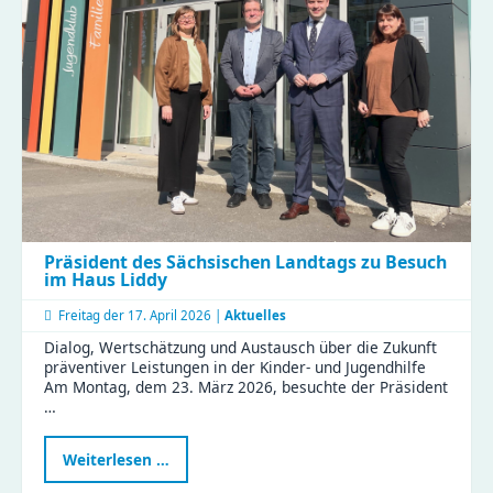
Tipps
und
Erfahrungen
im
KiFaZ-
Workshop
aus
Präsident des Sächsischen Landtags zu Besuch
im Haus Liddy
Freitag der
17. April 2026 |
Aktuelles
Dialog, Wertschätzung und Austausch über die Zukunft
präventiver Leistungen in der Kinder- und Jugendhilfe
Am Montag, dem 23. März 2026, besuchte der Präsident
…
Präsident
Weiterlesen …
des