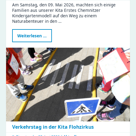
Am Samstag, den 09. Mai 2026, machten sich einige
Familien aus unserer Kita Erstes Chemnitzer
Kindergartenmodell auf den Weg zu einem
Naturabenteuer in den …
Naturabenteuer
Weiterlesen …
im
Zeisigwald:
Familien
feiern
Muttertag
mit
Tiergeschichten
und
Bastelspaß
Verkehrstag in der Kita Flohzirkus