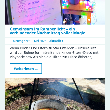
Gemeinsam im Rampenlicht – ein
verbindender Nachmittag voller Magie
Montag der
11. Mai 2026 |
Aktuelles
Wenn Kinder und Eltern zu Stars werden – Unsere Kita
wird zur Bühne für mitreißende Kinder-Eltern-Disco mit
Playbackshow Als sich die Türen zur Disco öffneten, …
Gemeinsam
Weiterlesen …
im
Rampenlicht
–
ein
verbindender
Nachmittag
voller
Magie