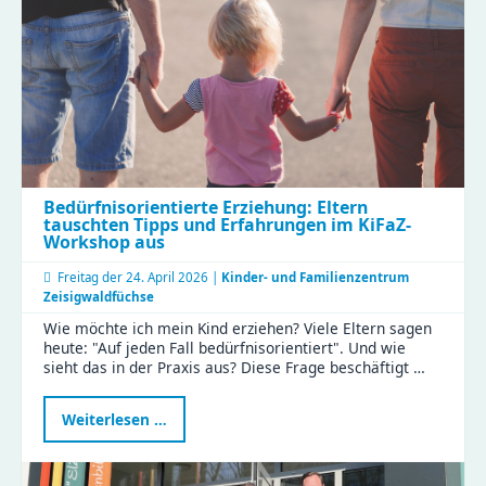
Bedürfnisorientierte Erziehung: Eltern
tauschten Tipps und Erfahrungen im KiFaZ-
Workshop aus
Freitag der
24. April 2026 |
Kinder- und Familienzentrum
Zeisigwaldfüchse
Wie möchte ich mein Kind erziehen? Viele Eltern sagen
heute: "Auf jeden Fall bedürfnisorientiert". Und wie
sieht das in der Praxis aus? Diese Frage beschäftigt …
Bedürfnisorientierte
Weiterlesen …
Erziehung:
Eltern
tauschten