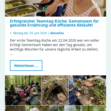
Erfolgreicher Teamtag Küche: Gemeinsam für
gesunde Ernährung und effiziente Abläufe!
Montag der
29. Juni 2026 |
Aktuelles
Der erste Teamtag Küche am 22.04.2026 war ein voller
Erfolg! Gemeinsam haben wir den Tag genutzt, um
wichtige Weichen für unsere tägliche Arbeit zu stellen,
…
Erfolgreicher
Weiterlesen …
Teamtag
Küche:
Gemeinsam
für
gesunde
Ernährung
und
effiziente
Abläufe!