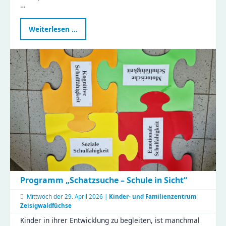
…
Gemeinsam
Weiterlesen …
kochen
im
Naturkinderhaus
Esche
Programm „Schatzsuche – Schule in Sicht“
Mittwoch der
29. April 2026 |
Kinder- und Familienzentrum
Zeisigwaldfüchse
Kinder in ihrer Entwicklung zu begleiten, ist manchmal