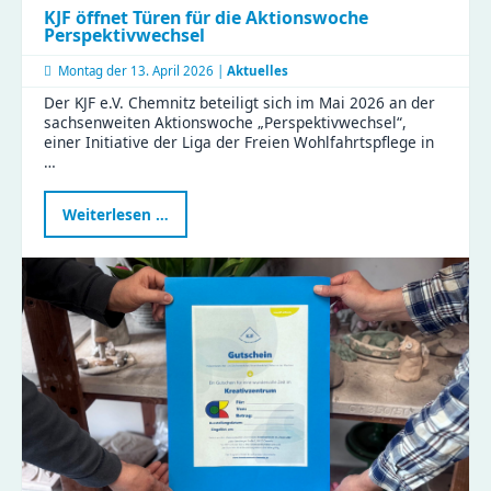
KJF öffnet Türen für die Aktionswoche
Perspektivwechsel
Montag der
13. April 2026 |
Aktuelles
Der KJF e.V. Chemnitz beteiligt sich im Mai 2026 an der
sachsenweiten Aktionswoche „Perspektivwechsel“,
einer Initiative der Liga der Freien Wohlfahrtspflege in
…
KJF
Weiterlesen …
öffnet
Türen
für
die
Aktionswoche
Perspektivwechsel