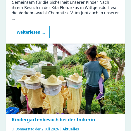
Gemeinsam für die Sicherheit unserer Kinder Nach
ihrem Besuch in der Kita Flohzirkus in Wittgensdorf war
die Verkehrswacht Chemnitz e.V. im Juni auch in unserer
…
Verkehrswissen
Weiterlesen …
zum
Anfassen
-
ein
Vormittag
voller
Aha-
Momente
Kindergartenbesuch bei der Imkerin
Donnerstag der
2. Juli 2026 |
Aktuelles