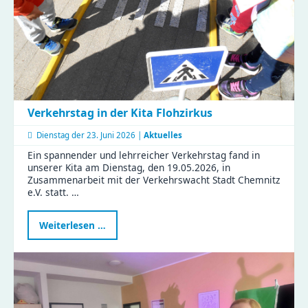
und
Bastelspaß
Verkehrstag in der Kita Flohzirkus
Dienstag der
23. Juni 2026 |
Aktuelles
Ein spannender und lehrreicher Verkehrstag fand in
unserer Kita am Dienstag, den 19.05.2026, in
Zusammenarbeit mit der Verkehrswacht Stadt Chemnitz
e.V. statt. …
Verkehrstag
Weiterlesen …
in
der
Kita
Flohzirkus