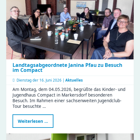
–
Platz
für
eure
Streetart
Landtagsabgeordnete Janina Pfau zu Besuch
im Compact
Dienstag der
16. Juni 2026 |
Aktuelles
Am Montag, dem 04.05.2026, begrüßte das Kinder- und
Jugendhaus Compact in Markersdorf besonderen
Besuch. Im Rahmen einer sachsenweiten Jugendclub-
Tour besuchte …
Landtagsabgeordnete
Weiterlesen …
Janina
Pfau
zu