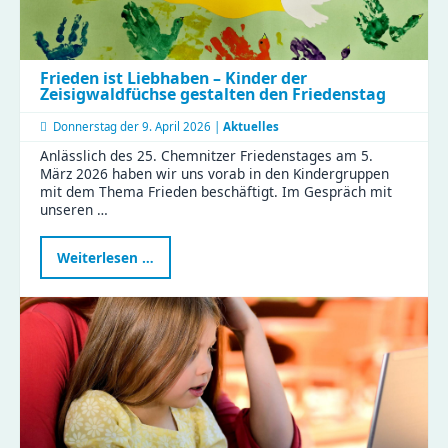
Frieden ist Liebhaben – Kinder der
Zeisigwaldfüchse gestalten den Friedenstag
Donnerstag der
9. April 2026 |
Aktuelles
Anlässlich des 25. Chemnitzer Friedenstages am 5.
März 2026 haben wir uns vorab in den Kindergruppen
mit dem Thema Frieden beschäftigt. Im Gespräch mit
unseren …
Frieden
Weiterlesen …
ist
Liebhaben
–
Kinder
der
Zeisigwaldfüchse
gestalten
den
Friedenstag