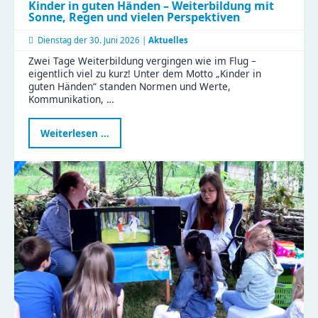
Kinder in guten Händen – Weiterbildung mit
Sonne, Regen und vielen Perspektiven
Dienstag der
30. Juni 2026 |
Aktuelles
Zwei Tage Weiterbildung vergingen wie im Flug –
eigentlich viel zu kurz! Unter dem Motto „Kinder in
guten Händen“ standen Normen und Werte,
Kommunikation, …
Kinder
Weiterlesen …
in
guten
Händen
–
Weiterbildung
mit
Sonne,
Regen
und
vielen
Perspektiven