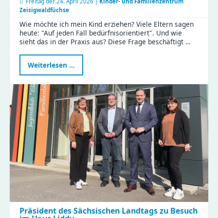
Freitag der
24. April 2026 |
Kinder- und Familienzentrum
Zeisigwaldfüchse
Wie möchte ich mein Kind erziehen? Viele Eltern sagen
heute: "Auf jeden Fall bedürfnisorientiert". Und wie
sieht das in der Praxis aus? Diese Frage beschäftigt …
Bedürfnisorientierte
Weiterlesen …
Erziehung:
Eltern
tauschten
Tipps
und
Erfahrungen
im
KiFaZ-
Workshop
aus
Präsident des Sächsischen Landtags zu Besuch