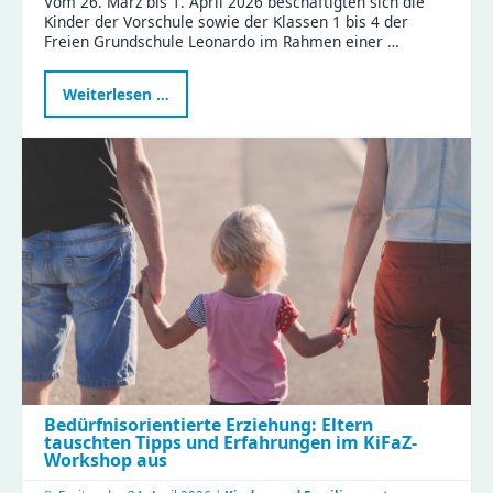
Vom 26. März bis 1. April 2026 beschäftigten sich die
Kinder der Vorschule sowie der Klassen 1 bis 4 der
Freien Grundschule Leonardo im Rahmen einer …
Projektwoche
Weiterlesen …
„Nachhaltigkeit
–
gemeinsam
Verantwortung
übernehmen“
Bedürfnisorientierte Erziehung: Eltern
tauschten Tipps und Erfahrungen im KiFaZ-
Workshop aus