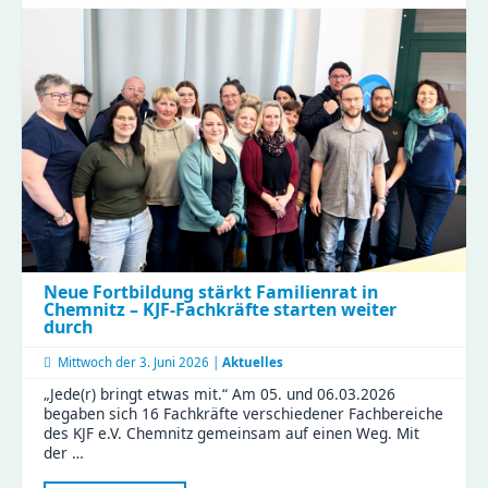
Gora
erlebt
Kita-
Alltag
hautnah
beim
Perspektivwechsel
in
Wittgensdorf
Neue Fortbildung stärkt Familienrat in
Chemnitz – KJF-Fachkräfte starten weiter
durch
Mittwoch der
3. Juni 2026 |
Aktuelles
„Jede(r) bringt etwas mit.“ Am 05. und 06.03.2026
begaben sich 16 Fachkräfte verschiedener Fachbereiche
des KJF e.V. Chemnitz gemeinsam auf einen Weg. Mit
der …