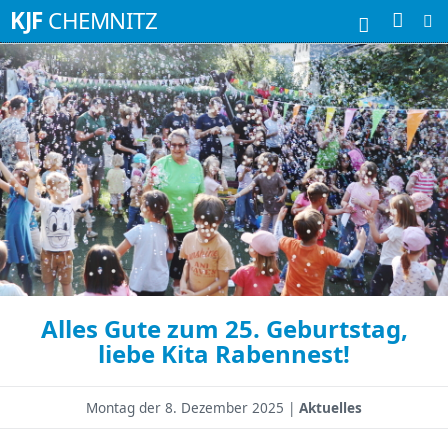
Suchbegriffe
KJF
CHEMNITZ
Alles Gute zum 25. Geburtstag,
liebe Kita Rabennest!
Montag der
8. Dezember 2025 |
Aktuelles