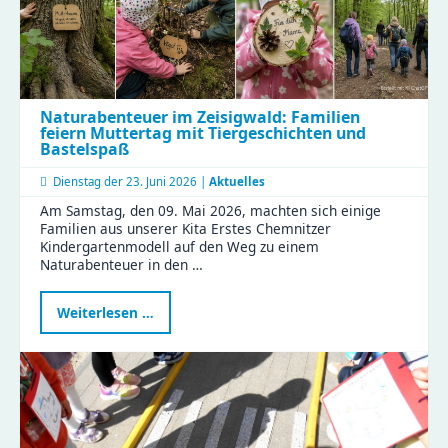
Naturabenteuer im Zeisigwald: Familien
feiern Muttertag mit Tiergeschichten und
Bastelspaß
Dienstag der
23. Juni 2026 |
Aktuelles
Am Samstag, den 09. Mai 2026, machten sich einige
Familien aus unserer Kita Erstes Chemnitzer
Kindergartenmodell auf den Weg zu einem
Naturabenteuer in den …
Naturabenteuer
Weiterlesen …
im
Zeisigwald:
Familien
feiern
Muttertag
mit
Tiergeschichten