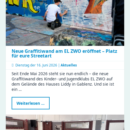
Neue Graffitiwand am EL ZWO eröffnet – Platz
für eure Streetart
Dienstag der
16. Juni 2026 |
Aktuelles
Seit Ende Mai 2026 steht sie nun endlich – die neue
Graffitiwand des Kinder- und Jugendklubs EL ZWO auf
dem Gelände des Hauses Liddy in Gablenz. Und sie ist
ein …
Neue
Weiterlesen …
Graffitiwand
am
EL
ZWO
eröffnet