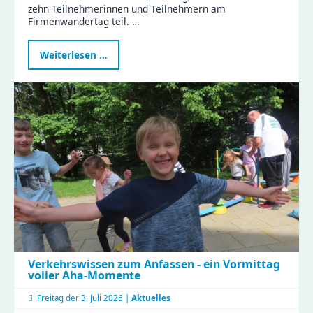
zehn Teilnehmerinnen und Teilnehmern am
Firmenwandertag teil. …
Naturkinderhaus
Weiterlesen …
Esche
beim
Firmenwandertag
Verkehrswissen zum Anfassen - ein Vormittag
voller Aha-Momente
Freitag der
3. Juli 2026 |
Aktuelles