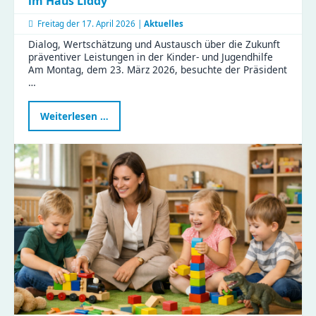
im Haus Liddy
Freitag der
17. April 2026 |
Aktuelles
Dialog, Wertschätzung und Austausch über die Zukunft
präventiver Leistungen in der Kinder- und Jugendhilfe
Am Montag, dem 23. März 2026, besuchte der Präsident
…
Präsident
Weiterlesen …
des
Sächsischen
Landtags
zu
Besuch
im
Haus
Liddy