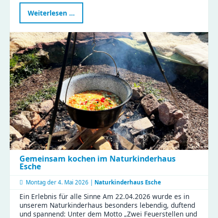
Gemeinsam
Weiterlesen …
im
Rampenlicht
–
ein
verbindender
Nachmittag
voller
Magie
Gemeinsam kochen im Naturkinderhaus
Esche
Montag der
4. Mai 2026 |
Naturkinderhaus Esche
Ein Erlebnis für alle Sinne Am 22.04.2026 wurde es in
unserem Naturkinderhaus besonders lebendig, duftend
und spannend: Unter dem Motto „Zwei Feuerstellen und