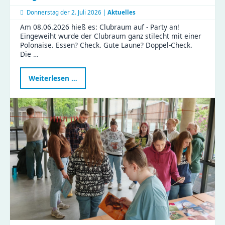
Donnerstag der
2. Juli 2026 |
Aktuelles
Am 08.06.2026 hieß es: Clubraum auf - Party an!
Eingeweiht wurde der Clubraum ganz stilecht mit einer
Polonaise. Essen? Check. Gute Laune? Doppel-Check.
Die …
Ein
Weiterlesen …
besonderer
Tag
in
der
Gustav
|
Clubraum
eingeweiht