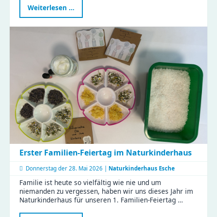
Neue
Weiterlesen …
Fortbildung
stärkt
Familienrat
in
Chemnitz
–
KJF-
Fachkräfte
starten
weiter
durch
Erster Familien-Feiertag im Naturkinderhaus
Donnerstag der
28. Mai 2026 |
Naturkinderhaus Esche
Familie ist heute so vielfältig wie nie und um
niemanden zu vergessen, haben wir uns dieses Jahr im
Naturkinderhaus für unseren 1. Familien-Feiertag …