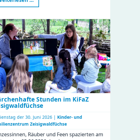
bei
der
Imkerin
rchenhafte Stunden im KiFaZ
isigwaldfüchse
ienstag der
30. Juni 2026 |
Kinder- und
ilienzentrum Zeisigwaldfüchse
nzessinnen, Räuber und Feen spazierten am