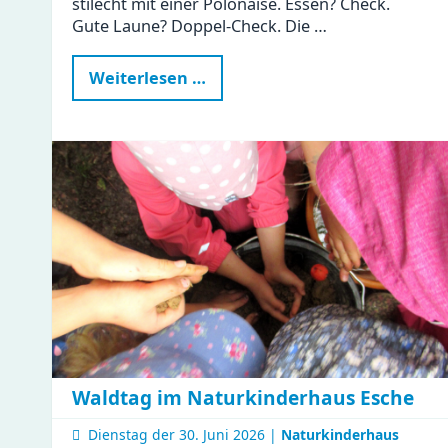
stilecht mit einer Polonaise. Essen? Check.
Gute Laune? Doppel-Check. Die …
Ein
Weiterlesen …
besonderer
Tag
in
der
Gustav
|
Clubraum
eingeweiht
Waldtag im Naturkinderhaus Esche
Dienstag der
30. Juni 2026 |
Naturkinderhaus