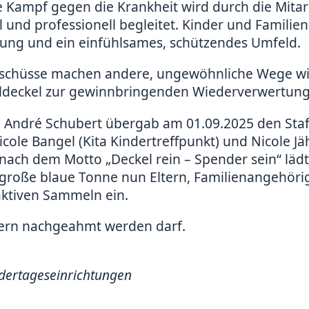
e Kampf gegen die Krankheit wird durch die Mita
l und professionell begleitet. Kinder und Familien
tung und ein einfühlsames, schützendes Umfeld.
uschüsse machen andere, ungewöhnliche Wege wie
ldeckel zur gewinnbringenden Wiederverwertung
 André Schubert übergab am 01.09.2025 den Staff
le Bangel (Kita Kindertreffpunkt) und Nicole Jäh
nach dem Motto „Deckel rein – Spender sein“ läd
große blaue Tonne nun Eltern, Familienangehöri
ktiven Sammeln ein.
 gern nachgeahmt werden darf.
ndertageseinrichtungen