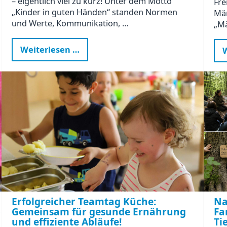
– eigentlich viel zu kurz! Unter dem Motto
Fre
„Kinder in guten Händen“ standen Normen
Mä
und Werte, Kommunikation, …
„Mä
Kinder
Weiterlesen …
W
in
guten
Händen
–
Weiterbildung
mit
Sonne,
Regen
und
vielen
Perspektiven
Erfolgreicher Teamtag Küche:
Na
Gemeinsam für gesunde Ernährung
Fa
und effiziente Abläufe!
Ti