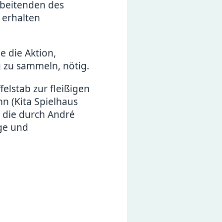
rbeitenden des
 erhalten
 die Aktion,
 zu sammeln, nötig.
elstab zur fleißigen
n (Kita Spielhaus
t die durch André
ge und