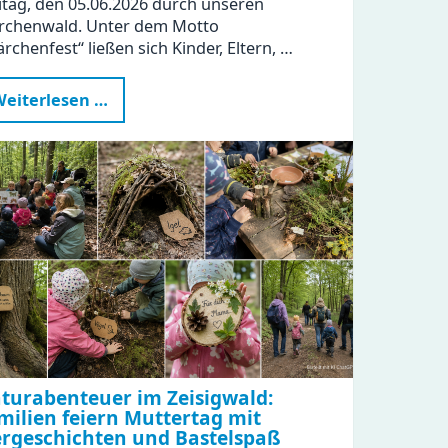
itag, den 05.06.2026 durch unseren
rchenwald. Unter dem Motto
rchenfest“ ließen sich Kinder, Eltern, …
Märchenhafte
eiterlesen …
Stunden
im
KiFaZ
Zeisigwaldfüchse
turabenteuer im Zeisigwald:
milien feiern Muttertag mit
ergeschichten und Bastelspaß