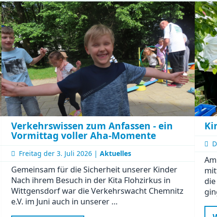
Ki
Verkehrswissen zum Anfassen - ein
Vormittag voller Aha-Momente
D
Freitag der
3. Juli 2026 |
Aktuelles
Am 
Gemeinsam für die Sicherheit unserer Kinder
mit
Nach ihrem Besuch in der Kita Flohzirkus in
die
Wittgensdorf war die Verkehrswacht Chemnitz
gin
e.V. im Juni auch in unserer …
W