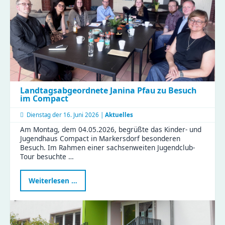
Platz
für
eure
Streetart
Landtagsabgeordnete Janina Pfau zu Besuch
im Compact
Dienstag der
16. Juni 2026 |
Aktuelles
Am Montag, dem 04.05.2026, begrüßte das Kinder- und
Jugendhaus Compact in Markersdorf besonderen
Besuch. Im Rahmen einer sachsenweiten Jugendclub-
Tour besuchte …
Landtagsabgeordnete
Weiterlesen …
Janina
Pfau
zu
Besuch