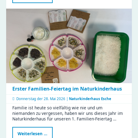
Fortbildung
stärkt
Familienrat
in
Chemnitz
–
KJF-
Fachkräfte
starten
weiter
durch
Erster Familien-Feiertag im Naturkinderhaus
Donnerstag der
28. Mai 2026 |
Naturkinderhaus Esche
Familie ist heute so vielfältig wie nie und um
niemanden zu vergessen, haben wir uns dieses Jahr im
Naturkinderhaus für unseren 1. Familien-Feiertag …
Erster
Weiterlesen …