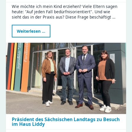
Wie möchte ich mein Kind erziehen? Viele Eltern sagen
heute: "Auf jeden Fall bedürfnisorientiert". Und wie
sieht das in der Praxis aus? Diese Frage beschäftigt …
Bedürfnisorientierte
Weiterlesen …
Erziehung:
Eltern
tauschten
Tipps
und
Erfahrungen
im
KiFaZ-
Workshop
aus
Präsident des Sächsischen Landtags zu Besuch
im Haus Liddy