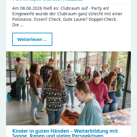
Am 08.06.2026 hieß es: Clubraum auf - Party an!
Eingeweiht wurde der Clubraum ganz stilecht mit einer
Polonaise. Essen? Check. Gute Laune? Doppel-Check.
Die …
Ein
Weiterlesen …
besonderer
Tag
in
der
Gustav
|
Clubraum
eingeweiht
Kinder in guten Händen – Weiterbildung mit
Sonne, Regen und vielen Perspektiven