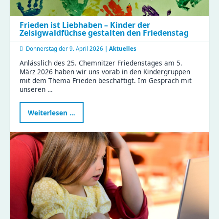
Frieden ist Liebhaben – Kinder der
Zeisigwaldfüchse gestalten den Friedenstag
Donnerstag der
9. April 2026 |
Aktuelles
Anlässlich des 25. Chemnitzer Friedenstages am 5.
März 2026 haben wir uns vorab in den Kindergruppen
mit dem Thema Frieden beschäftigt. Im Gespräch mit
unseren …
Frieden
Weiterlesen …
ist
Liebhaben
–
Kinder
der
Zeisigwaldfüchse
gestalten
den
Friedenstag