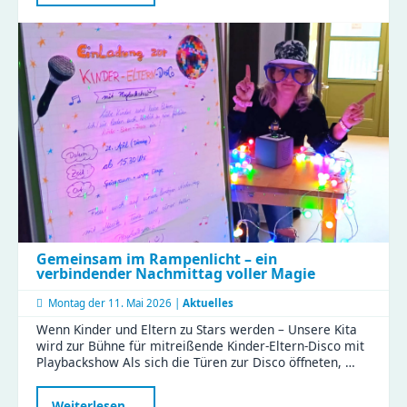
Familien-
Feiertag
im
Naturkinderhaus
Gemeinsam im Rampenlicht – ein
verbindender Nachmittag voller Magie
Montag der
11. Mai 2026 |
Aktuelles
Wenn Kinder und Eltern zu Stars werden – Unsere Kita
wird zur Bühne für mitreißende Kinder-Eltern-Disco mit
Playbackshow Als sich die Türen zur Disco öffneten, …
Gemeinsam
Weiterlesen …