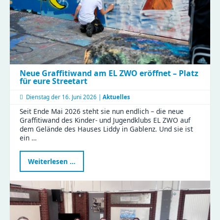
Neue Graffitiwand am EL ZWO eröffnet – Platz
für eure Streetart
Dienstag der
16. Juni 2026 |
Aktuelles
Seit Ende Mai 2026 steht sie nun endlich – die neue
Graffitiwand des Kinder- und Jugendklubs EL ZWO auf
dem Gelände des Hauses Liddy in Gablenz. Und sie ist
ein …
Neue
Weiterlesen …
Graffitiwand
am
EL
ZWO
eröffnet
–