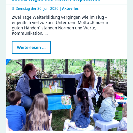
Dienstag der
30. Juni 2026 |
Aktuelles
Zwei Tage Weiterbildung vergingen wie im Flug –
eigentlich viel zu kurz! Unter dem Motto „Kinder in
guten Händen“ standen Normen und Werte,
Kommunikation, …
Kinder
Weiterlesen …
in
guten
Händen
–
Weiterbildung
mit
Sonne,
Regen
und
vielen
Perspektiven