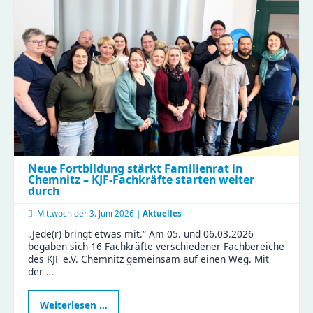
Kita-
Alltag
hautnah
beim
Perspektivwechsel
in
Wittgensdorf
Neue Fortbildung stärkt Familienrat in
Chemnitz – KJF-Fachkräfte starten weiter
durch
Mittwoch der
3. Juni 2026 |
Aktuelles
„Jede(r) bringt etwas mit.“ Am 05. und 06.03.2026
begaben sich 16 Fachkräfte verschiedener Fachbereiche
des KJF e.V. Chemnitz gemeinsam auf einen Weg. Mit
der …
Neue
Weiterlesen …