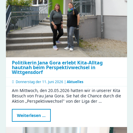
im
Compact
Politikerin Jana Gora erlebt Kita-Alltag
hautnah beim Perspektivwechsel in
Wittgensdorf
Donnerstag der
11. Juni 2026 |
Aktuelles
Am Mittwoch, den 20.05.2026 hatten wir in unserer Kita
Besuch von Frau Jana Gora. Sie hat die Chance durch die
Aktion „Perspektivwechsel" von der Liga der …
Politikerin
Weiterlesen …
Jana
Gora
erlebt