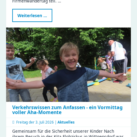
Firmenwandertag teil. …
Naturkinderhaus
Weiterlesen …
Esche
beim
Firmenwandertag
Verkehrswissen zum Anfassen - ein Vormittag
voller Aha-Momente
Freitag der
3. Juli 2026 |
Aktuelles
Gemeinsam für die Sicherheit unserer Kinder Nach
ihrem Besuch in der Kita Flohzirkus in Wittgensdorf war