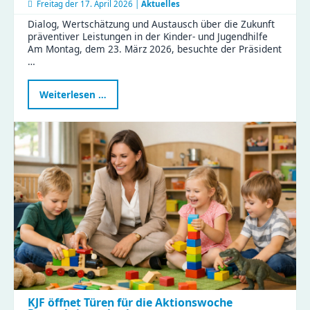
Freitag der
17. April 2026 |
Aktuelles
Dialog, Wertschätzung und Austausch über die Zukunft
präventiver Leistungen in der Kinder- und Jugendhilfe
Am Montag, dem 23. März 2026, besuchte der Präsident
…
Präsident
Weiterlesen …
des
Sächsischen
Landtags
zu
Besuch
im
Haus
Liddy
KJF öffnet Türen für die Aktionswoche