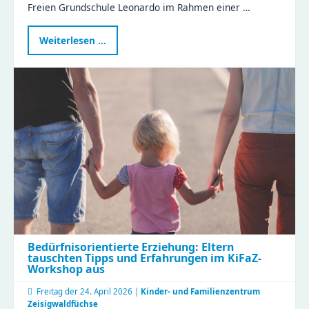
Freien Grundschule Leonardo im Rahmen einer …
Projektwoche
Weiterlesen …
„Nachhaltigkeit
–
gemeinsam
Verantwortung
übernehmen“
Bedürfnisorientierte Erziehung: Eltern
tauschten Tipps und Erfahrungen im KiFaZ-
Workshop aus
Freitag der
24. April 2026 |
Kinder- und Familienzentrum
Zeisigwaldfüchse