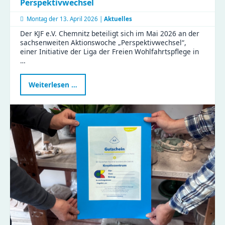
Perspektivwechsel
Montag der
13. April 2026 |
Aktuelles
Der KJF e.V. Chemnitz beteiligt sich im Mai 2026 an der
sachsenweiten Aktionswoche „Perspektivwechsel“,
einer Initiative der Liga der Freien Wohlfahrtspflege in
…
KJF
Weiterlesen …
öffnet
Türen
für
die
Aktionswoche
Perspektivwechsel