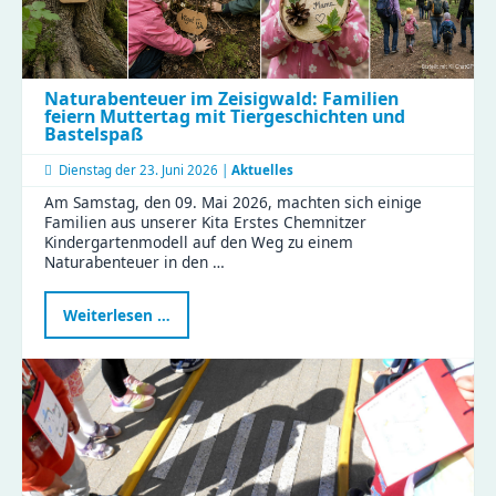
Naturabenteuer im Zeisigwald: Familien
feiern Muttertag mit Tiergeschichten und
Bastelspaß
Dienstag der
23. Juni 2026 |
Aktuelles
Am Samstag, den 09. Mai 2026, machten sich einige
Familien aus unserer Kita Erstes Chemnitzer
Kindergartenmodell auf den Weg zu einem
Naturabenteuer in den …
Naturabenteuer
Weiterlesen …
im
Zeisigwald:
Familien
feiern
Muttertag
mit
Tiergeschichten
und
Bastelspaß