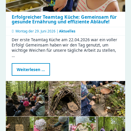
Erfolgreicher Teamtag Küche: Gemeinsam für
gesunde Ernährung und effiziente Abläufe!
Montag der
29. Juni 2026 |
Aktuelles
Der erste Teamtag Küche am 22.04.2026 war ein voller
Erfolg! Gemeinsam haben wir den Tag genutzt, um
wichtige Weichen für unsere tägliche Arbeit zu stellen,
…
Erfolgreicher
Weiterlesen …
Teamtag
Küche:
Gemeinsam
für
gesunde
Ernährung
und
effiziente
Abläufe!