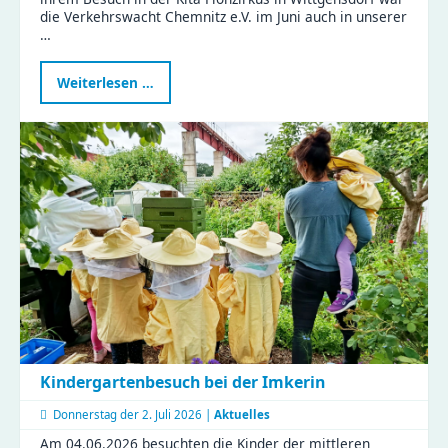
die Verkehrswacht Chemnitz e.V. im Juni auch in unserer
…
Verkehrswissen
Weiterlesen …
zum
Anfassen
-
ein
Vormittag
voller
Aha-
Momente
Kindergartenbesuch bei der Imkerin
Donnerstag der
2. Juli 2026 |
Aktuelles
Am 04.06.2026 besuchten die Kinder der mittleren