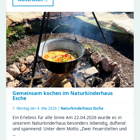
im
Rampenlicht
–
ein
verbindender
Nachmittag
voller
Magie
Gemeinsam kochen im Naturkinderhaus
Esche
Montag der
4. Mai 2026 |
Naturkinderhaus Esche
Ein Erlebnis für alle Sinne Am 22.04.2026 wurde es in
unserem Naturkinderhaus besonders lebendig, duftend
und spannend: Unter dem Motto „Zwei Feuerstellen und
…