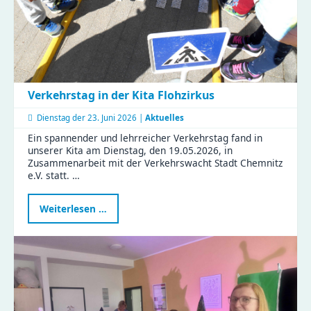
Verkehrstag in der Kita Flohzirkus
Dienstag der
23. Juni 2026 |
Aktuelles
Ein spannender und lehrreicher Verkehrstag fand in
unserer Kita am Dienstag, den 19.05.2026, in
Zusammenarbeit mit der Verkehrswacht Stadt Chemnitz
e.V. statt. …
Verkehrstag
Weiterlesen …
in
der
Kita
Flohzirkus