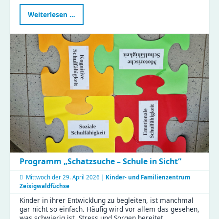
Gemeinsam
Weiterlesen …
kochen
im
Naturkinderhaus
Esche
Programm „Schatzsuche – Schule in Sicht“
Mittwoch der
29. April 2026 |
Kinder- und Familienzentrum
Zeisigwaldfüchse
Kinder in ihrer Entwicklung zu begleiten, ist manchmal
gar nicht so einfach. Häufig wird vor allem das gesehen,
was schwierig ist, Stress und Sorgen bereitet. …