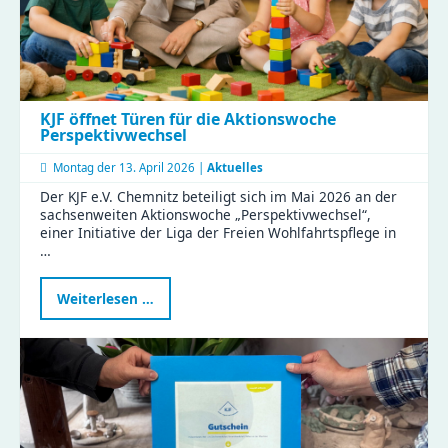
KJF öffnet Türen für die Aktionswoche
Perspektivwechsel
Montag der
13. April 2026 |
Aktuelles
Der KJF e.V. Chemnitz beteiligt sich im Mai 2026 an der
sachsenweiten Aktionswoche „Perspektivwechsel“,
einer Initiative der Liga der Freien Wohlfahrtspflege in
…
KJF
Weiterlesen …
öffnet
Türen
für
die
Aktionswoche
Perspektivwechsel