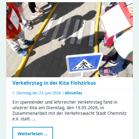
Zeisigwald:
Familien
feiern
Muttertag
mit
Tiergeschichten
und
Bastelspaß
Verkehrstag in der Kita Flohzirkus
Dienstag der
23. Juni 2026 |
Aktuelles
Ein spannender und lehrreicher Verkehrstag fand in
unserer Kita am Dienstag, den 19.05.2026, in
Zusammenarbeit mit der Verkehrswacht Stadt Chemnitz
e.V. statt. …
Verkehrstag
Weiterlesen …
in