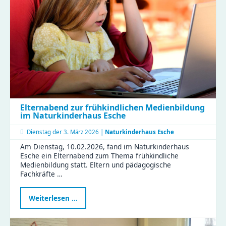
der
Zeisigwaldfüchse
gestalten
den
Friedenstag
Elternabend zur frühkindlichen Medienbildung
im Naturkinderhaus Esche
Dienstag der
3. März 2026 |
Naturkinderhaus Esche
Am Dienstag, 10.02.2026, fand im Naturkinderhaus
Esche ein Elternabend zum Thema frühkindliche
Medienbildung statt. Eltern und pädagogische
Fachkräfte …
Elternabend
Weiterlesen …
zur
frühkindlichen
Medienbildung