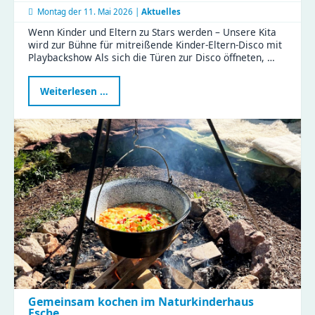
Montag der
11. Mai 2026 |
Aktuelles
Wenn Kinder und Eltern zu Stars werden – Unsere Kita
wird zur Bühne für mitreißende Kinder-Eltern-Disco mit
Playbackshow Als sich die Türen zur Disco öffneten, …
Gemeinsam
Weiterlesen …
im
Rampenlicht
–
ein
verbindender
Nachmittag
voller
Magie
Gemeinsam kochen im Naturkinderhaus
Esche