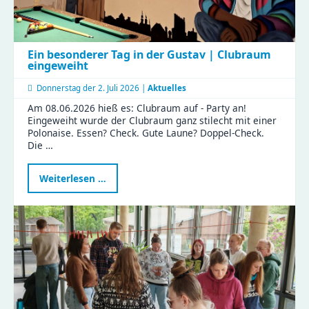
Ein besonderer Tag in der Gustav | Clubraum
eingeweiht
Donnerstag der
2. Juli 2026 |
Aktuelles
Am 08.06.2026 hieß es: Clubraum auf - Party an!
Eingeweiht wurde der Clubraum ganz stilecht mit einer
Polonaise. Essen? Check. Gute Laune? Doppel-Check.
Die …
Ein
Weiterlesen …
besonderer
Tag
in
der
Gustav
|
Clubraum
eingeweiht