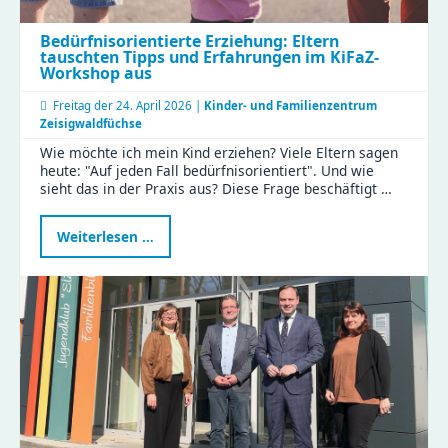
Bedürfnisorientierte Erziehung: Eltern
tauschten Tipps und Erfahrungen im KiFaZ-
Workshop aus
Freitag der
24. April 2026 |
Kinder- und Familienzentrum
Zeisigwaldfüchse
Wie möchte ich mein Kind erziehen? Viele Eltern sagen
heute: "Auf jeden Fall bedürfnisorientiert". Und wie
sieht das in der Praxis aus? Diese Frage beschäftigt …
Bedürfnisorientierte
Weiterlesen …
Erziehung:
Eltern
tauschten
Tipps
und
Erfahrungen
im
KiFaZ-
Workshop
aus