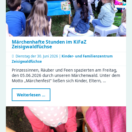
und
vielen
Perspektiven
Märchenhafte Stunden im KiFaZ
Zeisigwaldfüchse
Dienstag der
30. Juni 2026 |
Kinder- und Familienzentrum
Zeisigwaldfüchse
Prinzessinnen, Räuber und Feen spazierten am Freitag,
den 05.06.2026 durch unseren Märchenwald. Unter dem
Motto „Märchenfest“ ließen sich Kinder, Eltern, …
Märchenhafte
Weiterlesen …
Stunden
im
KiFaZ
Zeisigwaldfüchse