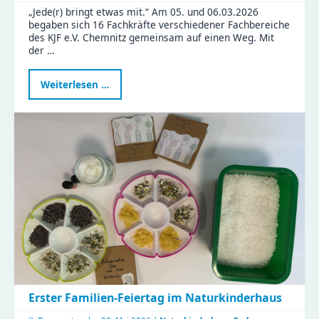
„Jede(r) bringt etwas mit.“ Am 05. und 06.03.2026
begaben sich 16 Fachkräfte verschiedener Fachbereiche
des KJF e.V. Chemnitz gemeinsam auf einen Weg. Mit
der …
Neue
Weiterlesen …
Fortbildung
stärkt
Familienrat
in
Chemnitz
–
KJF-
Fachkräfte
starten
weiter
durch
Erster Familien-Feiertag im Naturkinderhaus