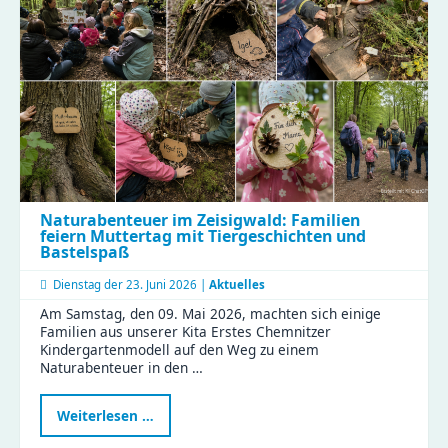
gesunde
Ernährung
und
effiziente
Abläufe!
Naturabenteuer im Zeisigwald: Familien
feiern Muttertag mit Tiergeschichten und
Bastelspaß
Dienstag der
23. Juni 2026 |
Aktuelles
Am Samstag, den 09. Mai 2026, machten sich einige
Familien aus unserer Kita Erstes Chemnitzer
Kindergartenmodell auf den Weg zu einem
Naturabenteuer in den …
Naturabenteuer
Weiterlesen …
im