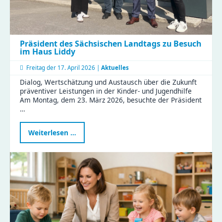
Präsident des Sächsischen Landtags zu Besuch
im Haus Liddy
Freitag der
17. April 2026 |
Aktuelles
Dialog, Wertschätzung und Austausch über die Zukunft
präventiver Leistungen in der Kinder- und Jugendhilfe
Am Montag, dem 23. März 2026, besuchte der Präsident
…
Präsident
Weiterlesen …
des
Sächsischen
Landtags
zu
Besuch
im
Haus
Liddy