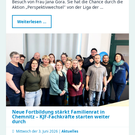
Besuch von Frau Jana Gora. Sie hat die Chance durch die
Aktion „Perspektivwechsel" von der Liga der …
Politikerin
Weiterlesen …
Jana
Gora
erlebt
Kita-
Alltag
hautnah
beim
Perspektivwechsel
in
Wittgensdorf
Neue Fortbildung stärkt Familienrat in
Chemnitz – KJF-Fachkräfte starten weiter
durch
Mittwoch der
3. Juni 2026 |
Aktuelles