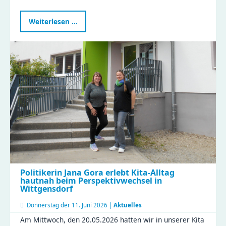
Landtagsabgeordnete
Weiterlesen …
Janina
Pfau
zu
Besuch
im
Compact
Politikerin Jana Gora erlebt Kita-Alltag
hautnah beim Perspektivwechsel in
Wittgensdorf
Donnerstag der
11. Juni 2026 |
Aktuelles
Am Mittwoch, den 20.05.2026 hatten wir in unserer Kita