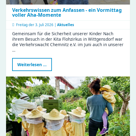
Verkehrswissen zum Anfassen - ein Vormittag
voller Aha-Momente
Freitag der
3. Juli 2026 |
Aktuelles
Gemeinsam für die Sicherheit unserer Kinder Nach
ihrem Besuch in der Kita Flohzirkus in Wittgensdorf war
die Verkehrswacht Chemnitz e.V. im Juni auch in unserer
…
Verkehrswissen
Weiterlesen …
zum
Anfassen
-
ein
Vormittag
voller
Aha-
Momente