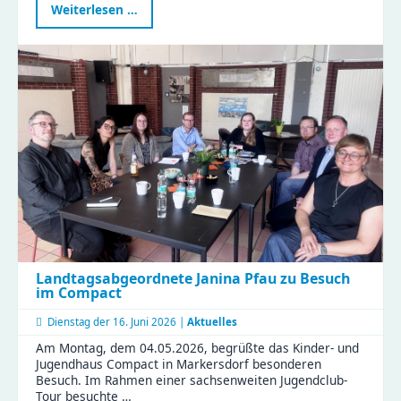
Neue
Weiterlesen …
Graffitiwand
am
EL
ZWO
eröffnet
–
Platz
für
eure
Streetart
Landtagsabgeordnete Janina Pfau zu Besuch
im Compact
Dienstag der
16. Juni 2026 |
Aktuelles
Am Montag, dem 04.05.2026, begrüßte das Kinder- und
Jugendhaus Compact in Markersdorf besonderen
Besuch. Im Rahmen einer sachsenweiten Jugendclub-
Tour besuchte …