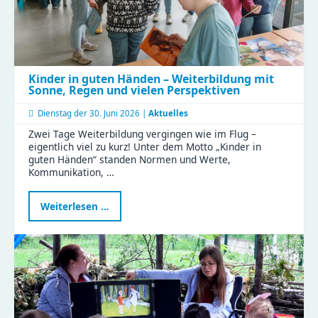
Kinder in guten Händen – Weiterbildung mit
Sonne, Regen und vielen Perspektiven
Dienstag der
30. Juni 2026 |
Aktuelles
Zwei Tage Weiterbildung vergingen wie im Flug –
eigentlich viel zu kurz! Unter dem Motto „Kinder in
guten Händen“ standen Normen und Werte,
Kommunikation, …
Kinder
Weiterlesen …
in
guten
Händen
–
Weiterbildung
mit
Sonne,
Regen