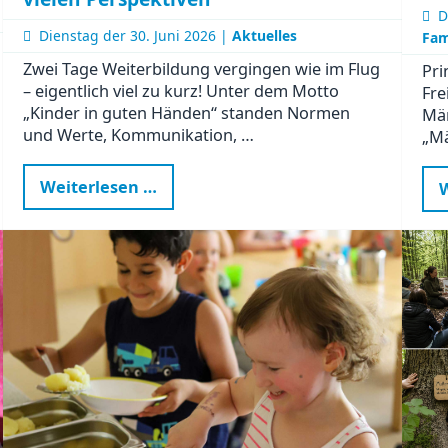
D
Dienstag der
30. Juni 2026 |
Aktuelles
Fam
Zwei Tage Weiterbildung vergingen wie im Flug
Pri
– eigentlich viel zu kurz! Unter dem Motto
Fre
„Kinder in guten Händen“ standen Normen
Mä
und Werte, Kommunikation, …
„Mä
Kinder
Weiterlesen …
W
in
guten
Händen
–
Weiterbildung
mit
Sonne,
Regen
und
vielen
Perspektiven