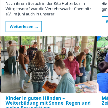
Nach ihrem Besuch in der Kita Flohzirkus in
die
Wittgensdorf war die Verkehrswacht Chemnitz
gin
e.V. im Juni auch in unserer …
W
Verkehrswissen
Weiterlesen …
zum
Anfassen
-
ein
Vormittag
voller
Aha-
Momente
Kinder in guten Händen –
Mä
Weiterbildung mit Sonne, Regen und
Ze
vielen Perspektiven