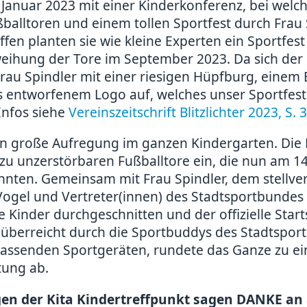
 Januar 2023 mit einer Kinderkonferenz, bei welc
balltoren und einem tollen Sportfest durch Frau 
ffen planten sie wie kleine Experten ein Sportfest
eihung der Tore im September 2023. Da sich der 
Frau Spindler mit einer riesigen Hüpfburg, einem
ns entworfenem Logo auf, welches unser Sportfes
Infos siehe
Vereinszeitschrift Blitzlichter 2023, S. 
 große Aufregung im ganzen Kindergarten. Die
u unzerstörbaren Fußballtore ein, die nun am 14.
nten. Gemeinsam mit Frau Spindler, dem stellve
Vogel und Vertreter(innen) des Stadtsportbundes
 Kinder durchgeschnitten und der offizielle Star
te, überreicht durch die Sportbuddys des Stadtspor
passenden Sportgeräten, rundete das Ganze zu e
tung ab.
gen der Kita Kindertreffpunkt sagen DANKE an 