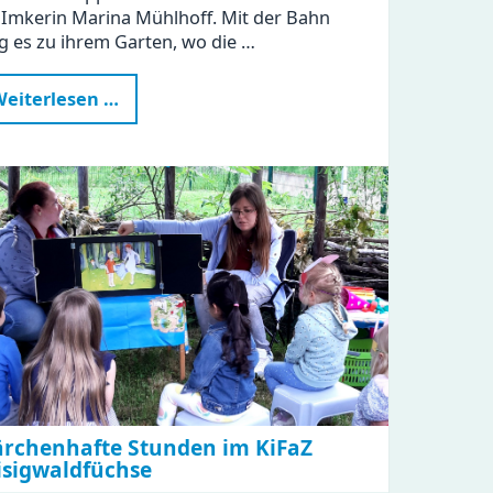
 Imkerin Marina Mühlhoff. Mit der Bahn
g es zu ihrem Garten, wo die …
Kindergartenbesuch
eiterlesen …
bei
der
Imkerin
rchenhafte Stunden im KiFaZ
isigwaldfüchse