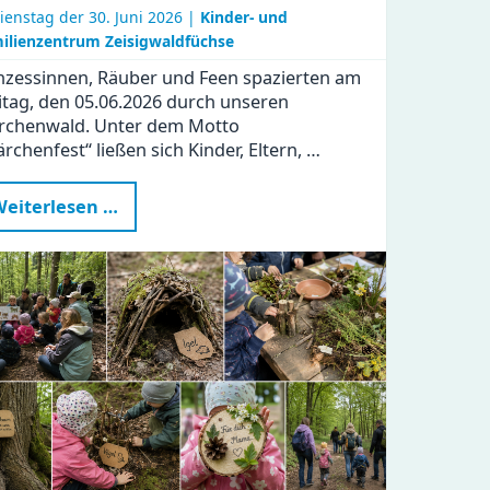
ienstag der
30. Juni 2026 |
Kinder- und
ilienzentrum Zeisigwaldfüchse
nzessinnen, Räuber und Feen spazierten am
itag, den 05.06.2026 durch unseren
rchenwald. Unter dem Motto
rchenfest“ ließen sich Kinder, Eltern, …
Märchenhafte
eiterlesen …
Stunden
im
KiFaZ
Zeisigwaldfüchse