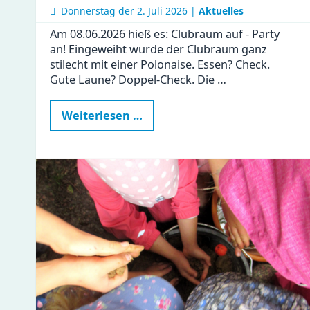
Donnerstag der
2. Juli 2026 |
Aktuelles
Am 08.06.2026 hieß es: Clubraum auf - Party
an! Eingeweiht wurde der Clubraum ganz
stilecht mit einer Polonaise. Essen? Check.
Gute Laune? Doppel-Check. Die …
Ein
Weiterlesen …
besonderer
Tag
in
der
Gustav
|
Clubraum
eingeweiht