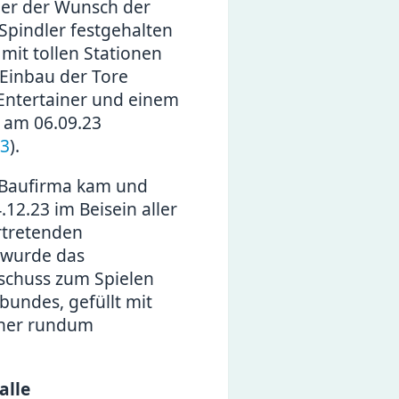
her der Wunsch der
Spindler festgehalten
 mit tollen Stationen
Einbau der Tore
 Entertainer und einem
t am 06.09.23
33
).
 Baufirma kam und
12.23 im Beisein aller
rtretenden
 wurde das
tschuss zum Spielen
tbundes, gefüllt mit
iner rundum
alle