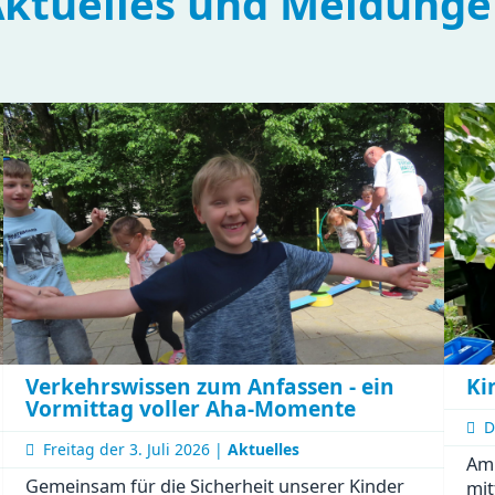
ktuelles und Meldung
Ki
Verkehrswissen zum Anfassen - ein
Vormittag voller Aha-Momente
D
Freitag der
3. Juli 2026 |
Aktuelles
Am 
Gemeinsam für die Sicherheit unserer Kinder
mit