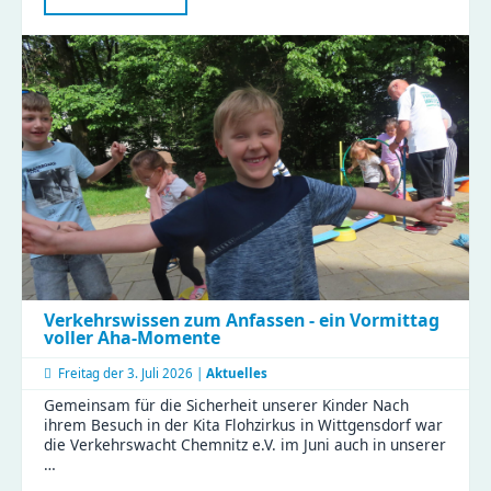
Esche
beim
Firmenwandertag
Verkehrswissen zum Anfassen - ein Vormittag
voller Aha-Momente
Freitag der
3. Juli 2026 |
Aktuelles
Gemeinsam für die Sicherheit unserer Kinder Nach
ihrem Besuch in der Kita Flohzirkus in Wittgensdorf war
die Verkehrswacht Chemnitz e.V. im Juni auch in unserer
…