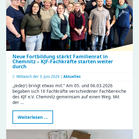
beim
Perspektivwechsel
in
Wittgensdorf
Neue Fortbildung stärkt Familienrat in
Chemnitz – KJF-Fachkräfte starten weiter
durch
Mittwoch der
3. Juni 2026 |
Aktuelles
„Jede(r) bringt etwas mit.“ Am 05. und 06.03.2026
begaben sich 16 Fachkräfte verschiedener Fachbereiche
des KJF e.V. Chemnitz gemeinsam auf einen Weg. Mit
der …
Neue
Weiterlesen …
Fortbildung
stärkt
Familienrat