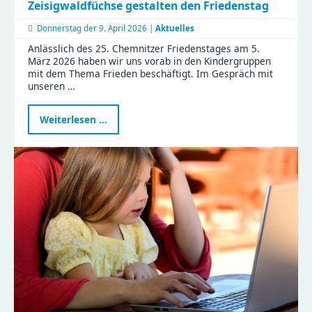
Zeisigwaldfüchse gestalten den Friedenstag
Donnerstag der
9. April 2026 |
Aktuelles
Anlässlich des 25. Chemnitzer Friedenstages am 5.
März 2026 haben wir uns vorab in den Kindergruppen
mit dem Thema Frieden beschäftigt. Im Gespräch mit
unseren …
Frieden
Weiterlesen …
ist
Liebhaben
–
Kinder
der
Zeisigwaldfüchse
gestalten
den
Friedenstag