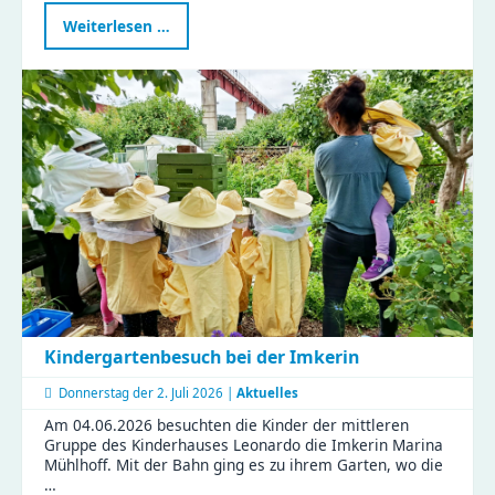
Verkehrswissen
Weiterlesen …
zum
Anfassen
-
ein
Vormittag
voller
Aha-
Momente
Kindergartenbesuch bei der Imkerin
Donnerstag der
2. Juli 2026 |
Aktuelles
Am 04.06.2026 besuchten die Kinder der mittleren
Gruppe des Kinderhauses Leonardo die Imkerin Marina
Mühlhoff. Mit der Bahn ging es zu ihrem Garten, wo die
…