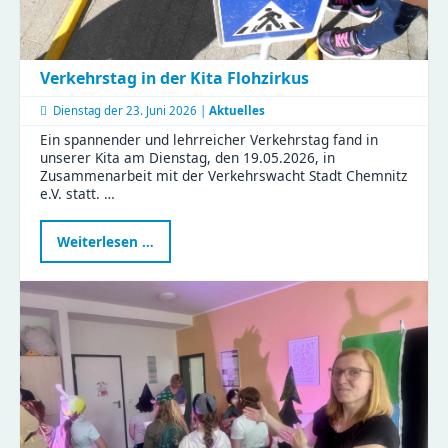
Verkehrstag in der Kita Flohzirkus
Dienstag der
23. Juni 2026 |
Aktuelles
Ein spannender und lehrreicher Verkehrstag fand in
unserer Kita am Dienstag, den 19.05.2026, in
Zusammenarbeit mit der Verkehrswacht Stadt Chemnitz
e.V. statt. …
Verkehrstag
Weiterlesen …
in
der
Kita
Flohzirkus