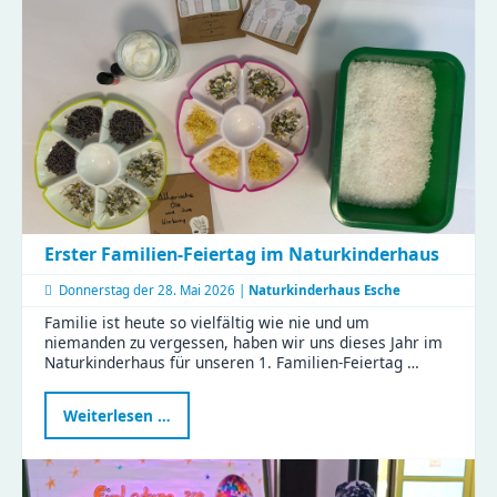
in
Chemnitz
–
KJF-
Fachkräfte
starten
weiter
durch
Erster Familien-Feiertag im Naturkinderhaus
Donnerstag der
28. Mai 2026 |
Naturkinderhaus Esche
Familie ist heute so vielfältig wie nie und um
niemanden zu vergessen, haben wir uns dieses Jahr im
Naturkinderhaus für unseren 1. Familien-Feiertag …
Erster
Weiterlesen …
Familien-
Feiertag
im
Naturkinderhaus