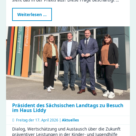
Bedürfnisorientierte
Weiterlesen …
Erziehung:
Eltern
tauschten
Tipps
und
Erfahrungen
im
KiFaZ-
Workshop
aus
Präsident des Sächsischen Landtags zu Besuch
im Haus Liddy
Freitag der
17. April 2026 |
Aktuelles
Dialog, Wertschätzung und Austausch über die Zukunft
präventiver Leistungen in der Kinder- und Jugendhilfe