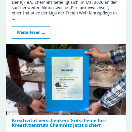
Der KJF e.V. Chemnitz beteiligt sich im Mai 2026 an der
sachsenweiten Aktionswoche „Perspektivwechsel“,
einer Initiative der Liga der Freien Wohlfahrtspflege in
…
KJF
Weiterlesen …
öffnet
Türen
für
die
Aktionswoche
Perspektivwechsel
Kreativität verschenken: Gutscheine fürs
Kreativzentrum Chemnitz jetzt sichern