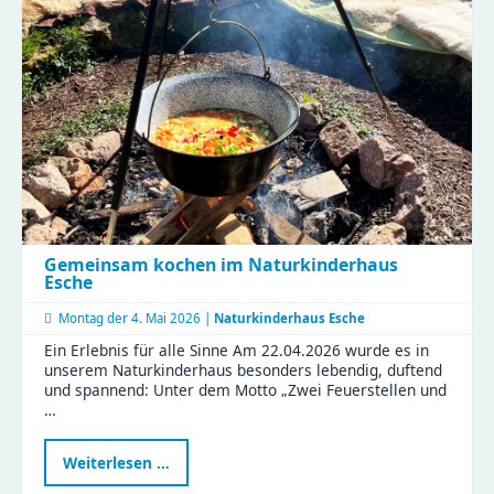
ein
verbindender
Nachmittag
voller
Magie
Gemeinsam kochen im Naturkinderhaus
Esche
Montag der
4. Mai 2026 |
Naturkinderhaus Esche
Ein Erlebnis für alle Sinne Am 22.04.2026 wurde es in
unserem Naturkinderhaus besonders lebendig, duftend
und spannend: Unter dem Motto „Zwei Feuerstellen und
…
Gemeinsam
Weiterlesen …
kochen