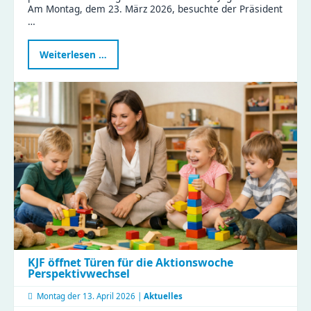
Am Montag, dem 23. März 2026, besuchte der Präsident
…
Präsident
Weiterlesen …
des
Sächsischen
Landtags
zu
Besuch
im
Haus
Liddy
KJF öffnet Türen für die Aktionswoche
Perspektivwechsel
Montag der
13. April 2026 |
Aktuelles