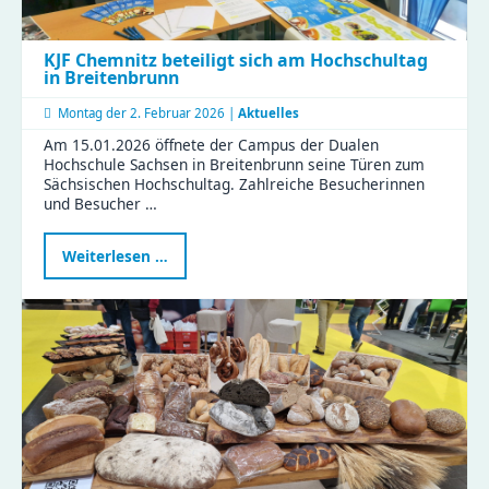
KJF Chemnitz beteiligt sich am Hochschultag
in Breitenbrunn
Montag der
2. Februar 2026 |
Aktuelles
Am 15.01.2026 öffnete der Campus der Dualen
Hochschule Sachsen in Breitenbrunn seine Türen zum
Sächsischen Hochschultag. Zahlreiche Besucherinnen
und Besucher …
KJF
Weiterlesen …
Chemnitz
beteiligt
sich
am
Hochschultag
in
Breitenbrunn