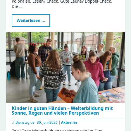
Polonaise. Essen? Check. Gute Laune? Doppel-Check.
Die …
Ein
Weiterlesen …
besonderer
Tag
in
der
Gustav
|
Clubraum
eingeweiht
Kinder in guten Händen – Weiterbildung mit
Sonne, Regen und vielen Perspektiven
Dienstag der
30. Juni 2026 |
Aktuelles
Zwei Tage Weiterbildung vergingen wie im Flug –