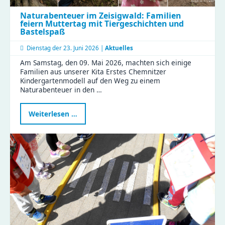
Naturabenteuer im Zeisigwald: Familien
feiern Muttertag mit Tiergeschichten und
Bastelspaß
Dienstag der
23. Juni 2026 |
Aktuelles
Am Samstag, den 09. Mai 2026, machten sich einige
Familien aus unserer Kita Erstes Chemnitzer
Kindergartenmodell auf den Weg zu einem
Naturabenteuer in den …
Naturabenteuer
Weiterlesen …
im
Zeisigwald:
Familien
feiern
Muttertag
mit
Tiergeschichten
und
Bastelspaß