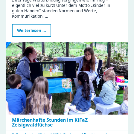
eigentlich viel zu kurz! Unter dem Motto „Kinder in
guten Händen“ standen Normen und Werte,
Kommunikation, …
Kinder
Weiterlesen …
in
guten
Händen
–
Weiterbildung
mit
Sonne,
Regen
und
vielen
Perspektiven
Märchenhafte Stunden im KiFaZ
Zeisigwaldfüchse