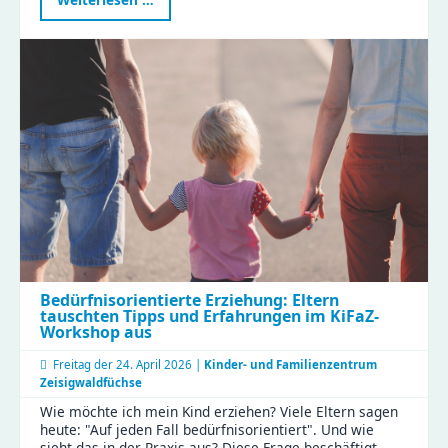
„Nachhaltigkeit
–
gemeinsam
Verantwortung
übernehmen“
Bedürfnisorientierte Erziehung: Eltern
tauschten Tipps und Erfahrungen im KiFaZ-
Workshop aus
Freitag der
24. April 2026 |
Kinder- und Familienzentrum
Zeisigwaldfüchse
Wie möchte ich mein Kind erziehen? Viele Eltern sagen
heute: "Auf jeden Fall bedürfnisorientiert". Und wie
sieht das in der Praxis aus? Diese Frage beschäftigt …