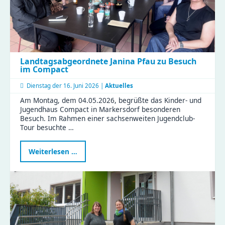
Streetart
Landtagsabgeordnete Janina Pfau zu Besuch
im Compact
Dienstag der
16. Juni 2026 |
Aktuelles
Am Montag, dem 04.05.2026, begrüßte das Kinder- und
Jugendhaus Compact in Markersdorf besonderen
Besuch. Im Rahmen einer sachsenweiten Jugendclub-
Tour besuchte …
Landtagsabgeordnete
Weiterlesen …
Janina
Pfau
zu
Besuch
im
Compact