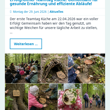
gesunde Ernährung und effiziente Abläufe!
Montag der
29. Juni 2026 |
Aktuelles
Der erste Teamtag Küche am 22.04.2026 war ein voller
Erfolg! Gemeinsam haben wir den Tag genutzt, um
wichtige Weichen für unsere tägliche Arbeit zu stellen,
…
Erfolgreicher
Weiterlesen …
Teamtag
Küche:
Gemeinsam
für
gesunde
Ernährung
und
effiziente
Abläufe!