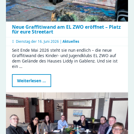
Neue Graffitiwand am EL ZWO eröffnet – Platz
für eure Streetart
Dienstag der
16. Juni 2026 |
Aktuelles
Seit Ende Mai 2026 steht sie nun endlich – die neue
Graffitiwand des Kinder- und Jugendklubs EL ZWO auf
dem Gelände des Hauses Liddy in Gablenz. Und sie ist
ein …
Neue
Weiterlesen …
Graffitiwand
am
EL
ZWO
eröffnet
–
Platz
für
eure