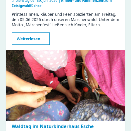
Dienstag der
30. Juni 2026 |
Kinder- und Familienzentrum
Zeisigwaldfüchse
Prinzessinnen, Räuber und Feen spazierten am Freitag,
den 05.06.2026 durch unseren Märchenwald. Unter dem
Motto „Märchenfest“ ließen sich Kinder, Eltern, …
Märchenhafte
Weiterlesen …
Stunden
im
KiFaZ
Zeisigwaldfüchse
Waldtag im Naturkinderhaus Esche