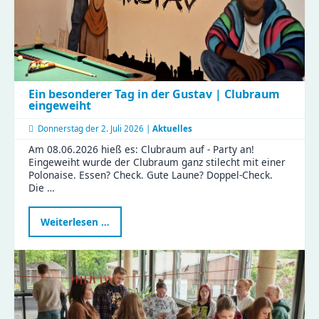
Ein besonderer Tag in der Gustav | Clubraum
eingeweiht
Donnerstag der
2. Juli 2026 |
Aktuelles
Am 08.06.2026 hieß es: Clubraum auf - Party an!
Eingeweiht wurde der Clubraum ganz stilecht mit einer
Polonaise. Essen? Check. Gute Laune? Doppel-Check.
Die …
Ein
Weiterlesen …
besonderer
Tag
in
der
Gustav
|
Clubraum