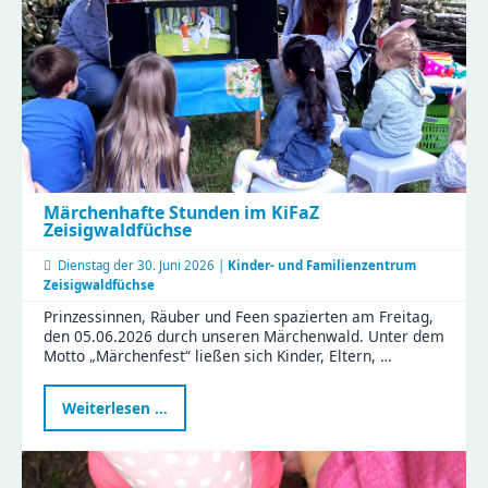
mit
Sonne,
Regen
und
vielen
Perspektiven
Märchenhafte Stunden im KiFaZ
Zeisigwaldfüchse
Dienstag der
30. Juni 2026 |
Kinder- und Familienzentrum
Zeisigwaldfüchse
Prinzessinnen, Räuber und Feen spazierten am Freitag,
den 05.06.2026 durch unseren Märchenwald. Unter dem
Motto „Märchenfest“ ließen sich Kinder, Eltern, …
Märchenhafte
Weiterlesen …
Stunden
im
KiFaZ
Zeisigwaldfüchse