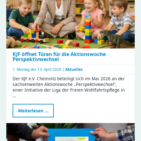
Liddy
KJF öffnet Türen für die Aktionswoche
Perspektivwechsel
Montag der
13. April 2026 |
Aktuelles
Der KJF e.V. Chemnitz beteiligt sich im Mai 2026 an der
sachsenweiten Aktionswoche „Perspektivwechsel“,
einer Initiative der Liga der Freien Wohlfahrtspflege in
…
KJF
Weiterlesen …
öffnet
Türen
für
die
Aktionswoche