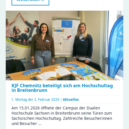
zur
frühkindlichen
Medienbildung
im
Naturkinderhaus
Esche
KJF Chemnitz beteiligt sich am Hochschultag
in Breitenbrunn
Montag der
2. Februar 2026 |
Aktuelles
Am 15.01.2026 öffnete der Campus der Dualen
Hochschule Sachsen in Breitenbrunn seine Türen zum
Sächsischen Hochschultag. Zahlreiche Besucherinnen
und Besucher …