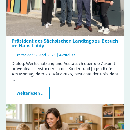
Workshop
aus
Präsident des Sächsischen Landtags zu Besuch
im Haus Liddy
Freitag der
17. April 2026 |
Aktuelles
Dialog, Wertschätzung und Austausch über die Zukunft
präventiver Leistungen in der Kinder- und Jugendhilfe
Am Montag, dem 23. März 2026, besuchte der Präsident
…
Präsident
Weiterlesen …
des
Sächsischen
Landtags
zu
Besuch
im
Haus