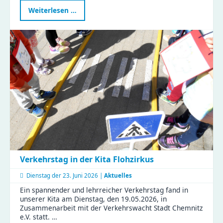
Naturabenteuer
Weiterlesen …
im
Zeisigwald:
Familien
feiern
Muttertag
mit
Tiergeschichten
und
Bastelspaß
Verkehrstag in der Kita Flohzirkus
Dienstag der
23. Juni 2026 |
Aktuelles
Ein spannender und lehrreicher Verkehrstag fand in
unserer Kita am Dienstag, den 19.05.2026, in
Zusammenarbeit mit der Verkehrswacht Stadt Chemnitz
e.V. statt. …