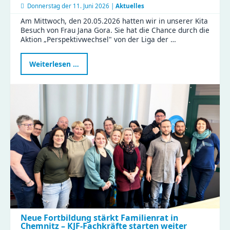
Donnerstag der
11. Juni 2026 |
Aktuelles
Am Mittwoch, den 20.05.2026 hatten wir in unserer Kita
Besuch von Frau Jana Gora. Sie hat die Chance durch die
Aktion „Perspektivwechsel" von der Liga der …
Politikerin
Weiterlesen …
Jana
Gora
erlebt
Kita-
Alltag
hautnah
beim
Perspektivwechsel
in
Wittgensdorf
Neue Fortbildung stärkt Familienrat in
Chemnitz – KJF-Fachkräfte starten weiter