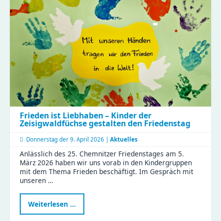
Kreativzentrum
Chemnitz
jetzt
sichern
Frieden ist Liebhaben – Kinder der
Zeisigwaldfüchse gestalten den Friedenstag
Donnerstag der
9. April 2026 |
Aktuelles
Anlässlich des 25. Chemnitzer Friedenstages am 5.
März 2026 haben wir uns vorab in den Kindergruppen
mit dem Thema Frieden beschäftigt. Im Gespräch mit
unseren …
Frieden
Weiterlesen …
ist