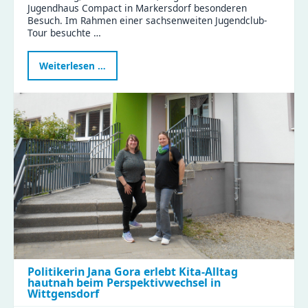
Jugendhaus Compact in Markersdorf besonderen
Besuch. Im Rahmen einer sachsenweiten Jugendclub-
Tour besuchte …
Landtagsabgeordnete
Weiterlesen …
Janina
Pfau
zu
Besuch
im
Compact
Politikerin Jana Gora erlebt Kita-Alltag
hautnah beim Perspektivwechsel in
Wittgensdorf