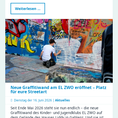
Perspektivwechsel
Weiterlesen …
2026
im
Haus
Liddy
Neue Graffitiwand am EL ZWO eröffnet – Platz
für eure Streetart
Dienstag der
16. Juni 2026 |
Aktuelles
Seit Ende Mai 2026 steht sie nun endlich – die neue
Graffitiwand des Kinder- und Jugendklubs EL ZWO auf
dem Gelände des Hauses Liddy in Gablenz. Und sie ist