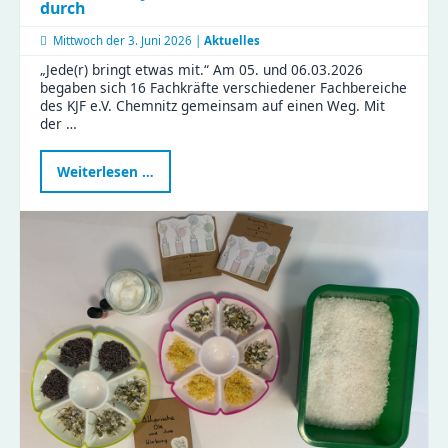
durch
Mittwoch der
3. Juni 2026 |
Aktuelles
„Jede(r) bringt etwas mit.“ Am 05. und 06.03.2026
begaben sich 16 Fachkräfte verschiedener Fachbereiche
des KJF e.V. Chemnitz gemeinsam auf einen Weg. Mit
der …
Neue
Weiterlesen …
Fortbildung
stärkt
Familienrat
in
Chemnitz
–
KJF-
Fachkräfte
starten
weiter
durch