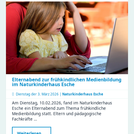
Liebhaben
–
Kinder
der
Zeisigwaldfüchse
gestalten
den
Friedenstag
Elternabend zur frühkindlichen Medienbildung
im Naturkinderhaus Esche
Dienstag der
3. März 2026 |
Naturkinderhaus Esche
Am Dienstag, 10.02.2026, fand im Naturkinderhaus
Esche ein Elternabend zum Thema frühkindliche
Medienbildung statt. Eltern und pädagogische
Fachkräfte …
Elternabend
Weiterlesen …