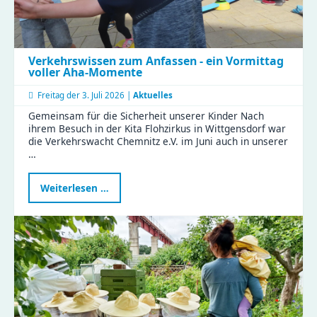
Verkehrswissen zum Anfassen - ein Vormittag
voller Aha-Momente
Freitag der
3. Juli 2026 |
Aktuelles
Gemeinsam für die Sicherheit unserer Kinder Nach
ihrem Besuch in der Kita Flohzirkus in Wittgensdorf war
die Verkehrswacht Chemnitz e.V. im Juni auch in unserer
…
Verkehrswissen
Weiterlesen …
zum
Anfassen
-
ein
Vormittag
voller
Aha-
Momente