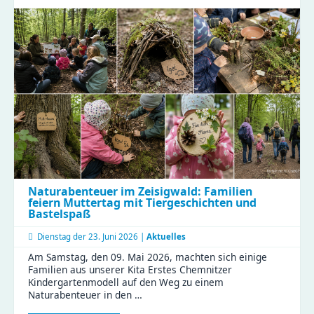
Küche:
Gemeinsam
für
gesunde
Ernährung
und
effiziente
Abläufe!
Naturabenteuer im Zeisigwald: Familien
feiern Muttertag mit Tiergeschichten und
Bastelspaß
Dienstag der
23. Juni 2026 |
Aktuelles
Am Samstag, den 09. Mai 2026, machten sich einige
Familien aus unserer Kita Erstes Chemnitzer
Kindergartenmodell auf den Weg zu einem
Naturabenteuer in den …