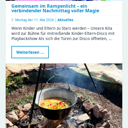
Gemeinsam im Rampenlicht – ein
verbindender Nachmittag voller Magie
Montag der
11. Mai 2026 |
Aktuelles
Wenn Kinder und Eltern zu Stars werden – Unsere Kita
wird zur Bühne für mitreißende Kinder-Eltern-Disco mit
Playbackshow Als sich die Türen zur Disco öffneten, …
Gemeinsam
Weiterlesen …
im
Rampenlicht
–
ein
verbindender
Nachmittag
voller
Magie