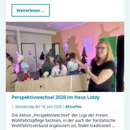
Verkehrstag
Weiterlesen …
in
der
Kita
Flohzirkus
Perspektivwechsel 2026 im Haus Liddy
Donnerstag der
18. Juni 2026 |
Aktuelles
Die Aktion „Perspektivwechsel“ der Liga der Freien
Wohlfahrtspflege Sachsen, in der auch der Paritätische
Wohlfahrtsverband organisiert ist, findet traditionell …