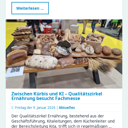
KJF
Weiterlesen …
Chemnitz
beteiligt
sich
am
Hochschultag
in
Breitenbrunn
Zwischen Kürbis und KI – Qualitätszirkel
Ernährung besucht Fachmesse
Freitag der
9. Januar 2026 |
Aktuelles
Der Qualitätszirkel Ernährung, bestehend aus der
Geschäftsführung, Kitaleitungen, dem Küchenleiter und
der Bereichsleitung Kita, trifft sich in regelmäßigen …