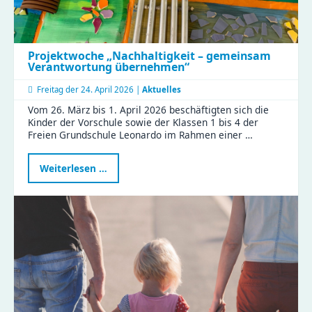
Projektwoche „Nachhaltigkeit – gemeinsam
Verantwortung übernehmen“
Freitag der
24. April 2026 |
Aktuelles
Vom 26. März bis 1. April 2026 beschäftigten sich die
Kinder der Vorschule sowie der Klassen 1 bis 4 der
Freien Grundschule Leonardo im Rahmen einer …
Projektwoche
Weiterlesen …
„Nachhaltigkeit
–
gemeinsam
Verantwortung
übernehmen“