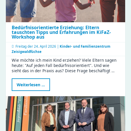
Bedürfnisorientierte Erziehung: Eltern
tauschten Tipps und Erfahrungen im KiFaZ-
Workshop aus
Freitag der
24. April 2026 |
Kinder- und Familienzentrum
Zeisigwaldfüchse
Wie möchte ich mein Kind erziehen? Viele Eltern sagen
heute: "Auf jeden Fall bedürfnisorientiert". Und wie
sieht das in der Praxis aus? Diese Frage beschäftigt …
Bedürfnisorientierte
Weiterlesen …
Erziehung:
Eltern
tauschten
Tipps
und
Erfahrungen
im
KiFaZ-