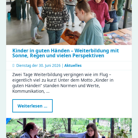
eingeweiht
Kinder in guten Händen – Weiterbildung mit
Sonne, Regen und vielen Perspektiven
Dienstag der
30. Juni 2026 |
Aktuelles
Zwei Tage Weiterbildung vergingen wie im Flug –
eigentlich viel zu kurz! Unter dem Motto „Kinder in
guten Händen“ standen Normen und Werte,
Kommunikation, …
Kinder
Weiterlesen …
in
guten
Händen
–
Weiterbildung