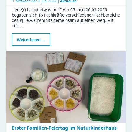
Mittwoch der
3. Juni 2026 |
Aktuelles
„Jede(r) bringt etwas mit.“ Am 05. und 06.03.2026
begaben sich 16 Fachkräfte verschiedener Fachbereiche
des KJF e.V. Chemnitz gemeinsam auf einen Weg. Mit
der …
Neue
Weiterlesen …
Fortbildung
stärkt
Familienrat
in
Chemnitz
–
KJF-
Fachkräfte
starten
weiter
durch
Erster Familien-Feiertag im Naturkinderhaus