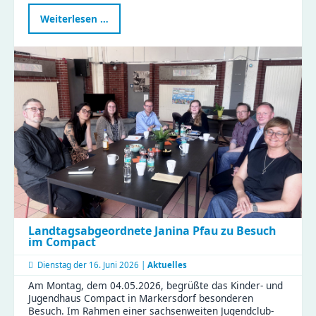
Neue
Weiterlesen …
Graffitiwand
am
EL
ZWO
eröffnet
–
Platz
für
eure
Streetart
Landtagsabgeordnete Janina Pfau zu Besuch
im Compact
Dienstag der
16. Juni 2026 |
Aktuelles
Am Montag, dem 04.05.2026, begrüßte das Kinder- und
Jugendhaus Compact in Markersdorf besonderen
Besuch. Im Rahmen einer sachsenweiten Jugendclub-