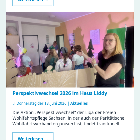
in
der
Kita
Flohzirkus
Perspektivwechsel 2026 im Haus Liddy
Donnerstag der
18. Juni 2026 |
Aktuelles
Die Aktion „Perspektivwechsel“ der Liga der Freien
Wohlfahrtspflege Sachsen, in der auch der Paritätische
Wohlfahrtsverband organisiert ist, findet traditionell …
Perspektivwechsel
Weiterlesen …