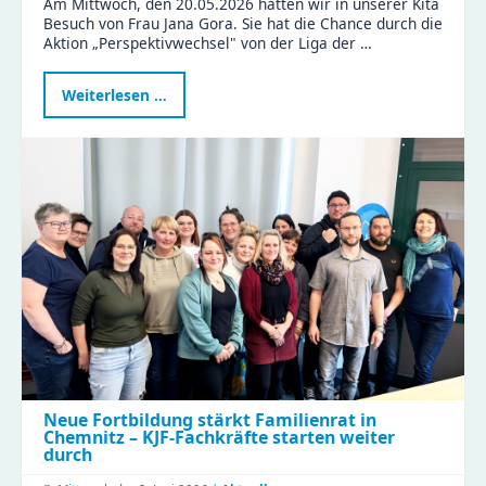
Am Mittwoch, den 20.05.2026 hatten wir in unserer Kita
Besuch von Frau Jana Gora. Sie hat die Chance durch die
Aktion „Perspektivwechsel" von der Liga der …
Politikerin
Weiterlesen …
Jana
Gora
erlebt
Kita-
Alltag
hautnah
beim
Perspektivwechsel
in
Wittgensdorf
Neue Fortbildung stärkt Familienrat in
Chemnitz – KJF-Fachkräfte starten weiter
durch