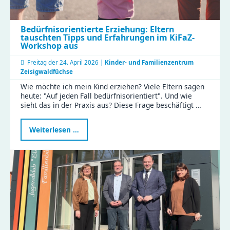
Bedürfnisorientierte Erziehung: Eltern
tauschten Tipps und Erfahrungen im KiFaZ-
Workshop aus
Freitag der
24. April 2026 |
Kinder- und Familienzentrum
Zeisigwaldfüchse
Wie möchte ich mein Kind erziehen? Viele Eltern sagen
heute: "Auf jeden Fall bedürfnisorientiert". Und wie
sieht das in der Praxis aus? Diese Frage beschäftigt …
Bedürfnisorientierte
Weiterlesen …
Erziehung:
Eltern
tauschten
Tipps
und
Erfahrungen
im
KiFaZ-
Workshop
aus