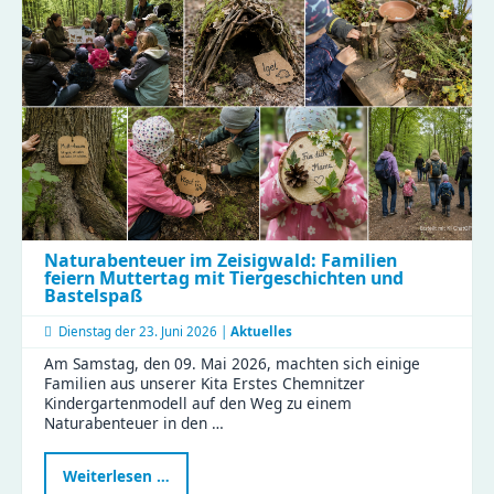
für
gesunde
Ernährung
und
effiziente
Abläufe!
Naturabenteuer im Zeisigwald: Familien
feiern Muttertag mit Tiergeschichten und
Bastelspaß
Dienstag der
23. Juni 2026 |
Aktuelles
Am Samstag, den 09. Mai 2026, machten sich einige
Familien aus unserer Kita Erstes Chemnitzer
Kindergartenmodell auf den Weg zu einem
Naturabenteuer in den …
Naturabenteuer
Weiterlesen …