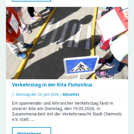
im
Zeisigwald:
Familien
feiern
Muttertag
mit
Tiergeschichten
und
Bastelspaß
Verkehrstag in der Kita Flohzirkus
Dienstag der
23. Juni 2026 |
Aktuelles
Ein spannender und lehrreicher Verkehrstag fand in
unserer Kita am Dienstag, den 19.05.2026, in
Zusammenarbeit mit der Verkehrswacht Stadt Chemnitz
e.V. statt. …
Verkehrstag
Weiterlesen …