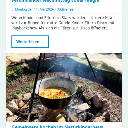
Montag der
11. Mai 2026 |
Aktuelles
Wenn Kinder und Eltern zu Stars werden – Unsere Kita
wird zur Bühne für mitreißende Kinder-Eltern-Disco mit
Playbackshow Als sich die Türen zur Disco öffneten, …
Gemeinsam
Weiterlesen …
im
Rampenlicht
–
ein
verbindender
Nachmittag
voller
Magie
Gemeinsam kochen im Naturkinderhaus