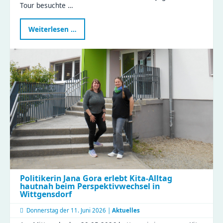
Tour besuchte …
Landtagsabgeordnete
Weiterlesen …
Janina
Pfau
zu
Besuch
im
Compact
Politikerin Jana Gora erlebt Kita-Alltag
hautnah beim Perspektivwechsel in
Wittgensdorf
Donnerstag der
11. Juni 2026 |
Aktuelles