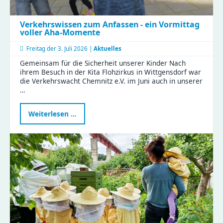
Verkehrswissen zum Anfassen - ein Vormittag
voller Aha-Momente
Freitag der
3. Juli 2026 |
Aktuelles
Gemeinsam für die Sicherheit unserer Kinder Nach
ihrem Besuch in der Kita Flohzirkus in Wittgensdorf war
die Verkehrswacht Chemnitz e.V. im Juni auch in unserer
…
Verkehrswissen
Weiterlesen …
zum
Anfassen
-
ein
Vormittag
voller
Aha-
Momente