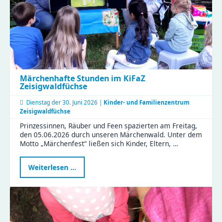
Regen
und
vielen
Perspektiven
Märchenhafte Stunden im KiFaZ
Zeisigwaldfüchse
Dienstag der
30. Juni 2026 |
Kinder- und Familienzentrum
Zeisigwaldfüchse
Prinzessinnen, Räuber und Feen spazierten am Freitag,
den 05.06.2026 durch unseren Märchenwald. Unter dem
Motto „Märchenfest“ ließen sich Kinder, Eltern, …
Märchenhafte
Weiterlesen …
Stunden
im
KiFaZ
Zeisigwaldfüchse