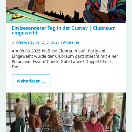
Ein besonderer Tag in der Gustav | Clubraum
eingeweiht
Donnerstag der
2. Juli 2026 |
Aktuelles
Am 08.06.2026 hieß es: Clubraum auf - Party an!
Eingeweiht wurde der Clubraum ganz stilecht mit einer
Polonaise. Essen? Check. Gute Laune? Doppel-Check.
Die …
Ein
Weiterlesen …
besonderer
Tag
in
der
Gustav
|
Clubraum
eingeweiht