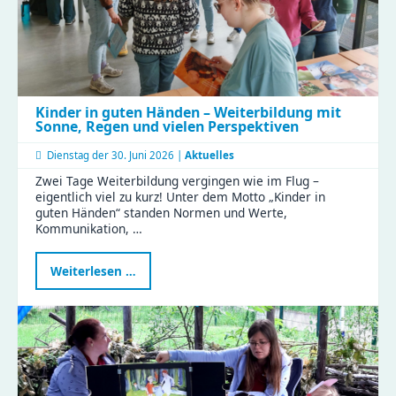
Kinder in guten Händen – Weiterbildung mit
Sonne, Regen und vielen Perspektiven
Dienstag der
30. Juni 2026 |
Aktuelles
Zwei Tage Weiterbildung vergingen wie im Flug –
eigentlich viel zu kurz! Unter dem Motto „Kinder in
guten Händen“ standen Normen und Werte,
Kommunikation, …
Kinder
Weiterlesen …
in
guten
Händen
–
Weiterbildung
mit
Sonne,