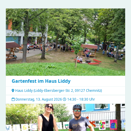
Gartenfest im Haus Liddy
Haus Liddy
(
Liddy-Ebersberger-Str. 2, 09127 Chemnitz
)
Donnerstag, 13. August 2026
14:30 - 18:30 Uhr