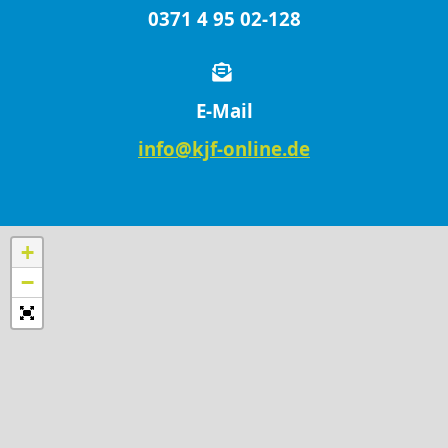
0371 4 95 02-128
E-Mail
info@kjf-online.de
+
−