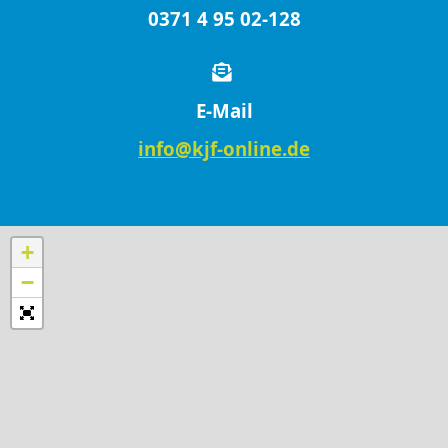
0371 4 95 02-128
E-Mail
info@kjf-online.de
+
−