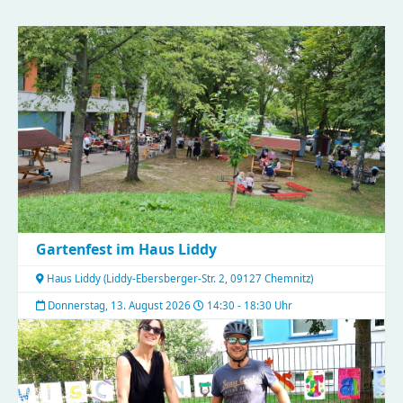
Gartenfest im Haus Liddy
Haus Liddy
(
Liddy-Ebersberger-Str. 2, 09127 Chemnitz
)
Donnerstag, 13. August 2026
14:30 - 18:30 Uhr