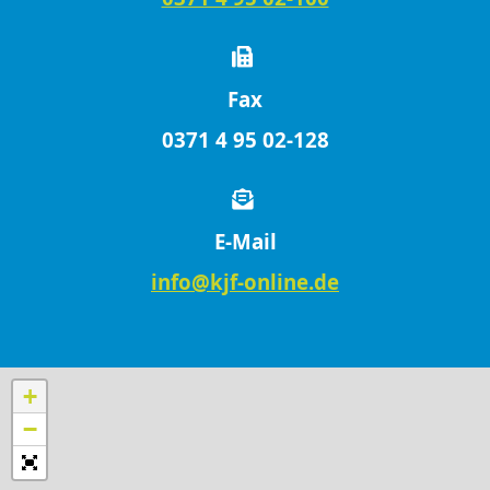
Fax
0371 4 95 02-128
E-Mail
info@kjf-online.de
+
−