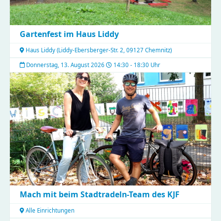
Gartenfest im Haus Liddy
Haus Liddy
(
Liddy-Ebersberger-Str. 2, 09127 Chemnitz
)
Donnerstag, 13. August 2026
14:30 - 18:30 Uhr
Mach mit beim Stadtradeln-Team des KJF
Alle Einrichtungen