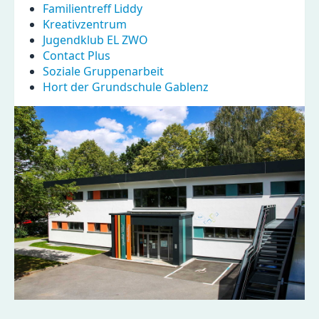
Familientreff Liddy
Kreativzentrum
Jugendklub EL ZWO
Contact Plus
Soziale Gruppenarbeit
Hort der Grundschule Gablenz