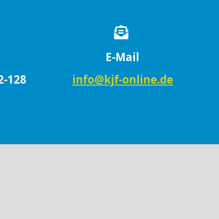
E-Mail
2-128
info@kjf-online.de