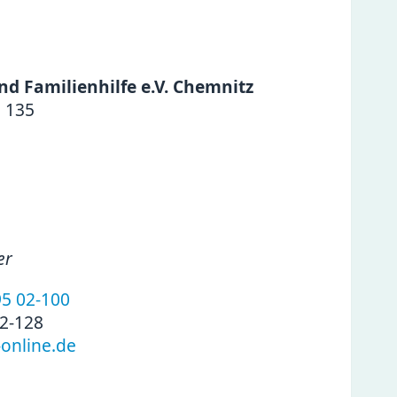
nd Familienhilfe e.V. Chemnitz
e 135
er
95 02-100
02-128
-online.de