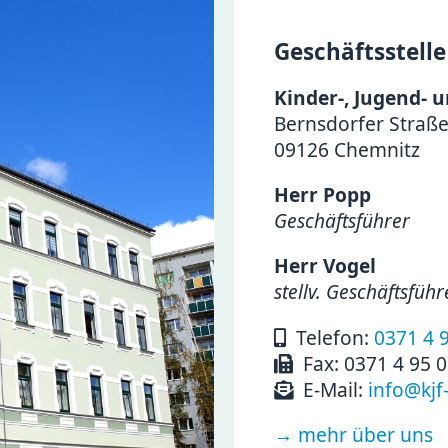
Geschäftsstelle
Kinder-, Jugend- u
Bernsdorfer Straß
09126 Chemnitz
Herr Popp
Geschäftsführer
Herr Vogel
stellv. Geschäftsführ
Telefon:
0371 4 
Fax: 0371 4 95 
E-Mail:
info@kjf
→ mehr über uns