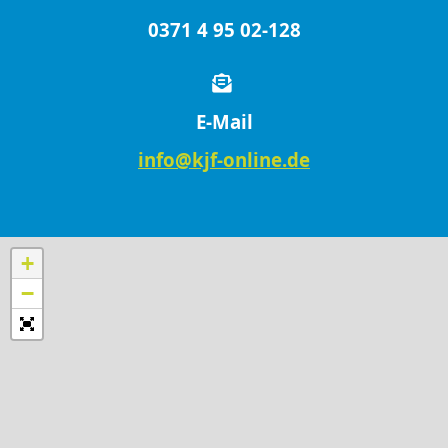
0371 4 95 02-128
E-Mail
info@kjf-online.de
+
−