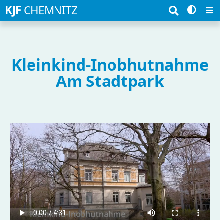
Suchbegriffe
KJF
CHEMNITZ
Kleinkind-Inobhutnahme
Am Stadtpark