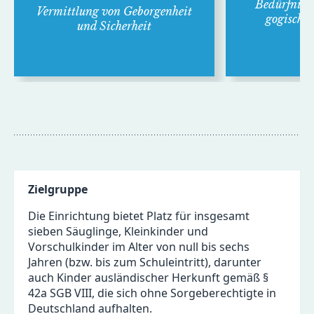
Bedürfnis­or
Vermitt­lung von Geborgen­heit
gogische 
und Sicher­heit
K
Zielgruppe
Die Einrichtung bietet Platz für insgesamt
sieben Säuglinge, Kleinkinder und
Vorschulkinder im Alter von null bis sechs
Jahren (bzw. bis zum Schuleintritt), darunter
auch Kinder ausländischer Herkunft gemäß §
42a SGB VIII, die sich ohne Sorgeberechtigte in
Deutschland aufhalten.