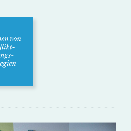
nen von
likt­
ungs­
tegien