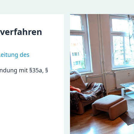
verfahren
Leitung des
indung mit §35a, §