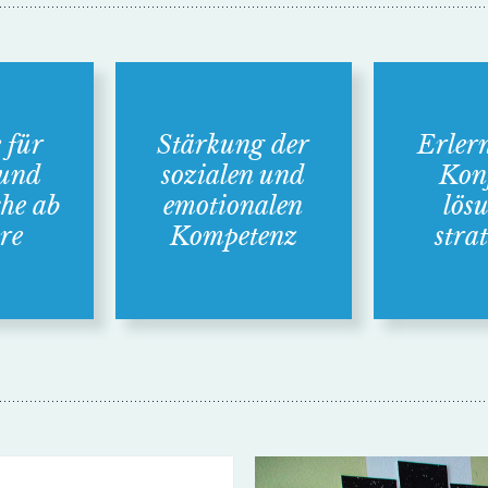
 für
Stärkung der
Erler
 und
sozialen und
Konf
che ab
emotio­nalen
lös
re
Kompe­tenz
stra