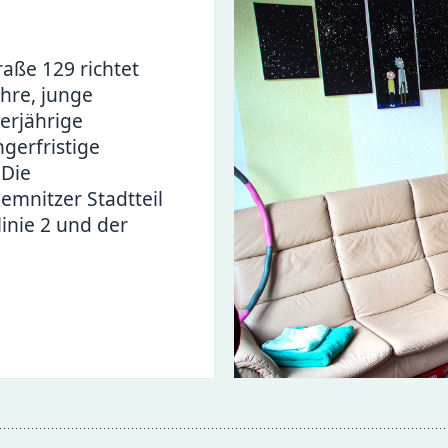
aße 129 richtet
ahre, junge
erjährige
ngerfristige
 Die
mnitzer Stadtteil
inie 2 und der