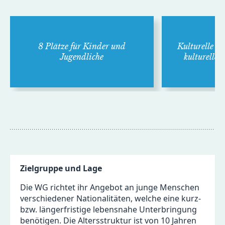
8 Plätze für Kinder und
Kulturelle Of
Jugend­liche
kultu­relle
Zielgruppe und Lage
Die WG richtet ihr Angebot an junge Menschen
verschiedener Nationalitäten, welche eine kurz-
bzw. längerfristige lebensnahe Unterbringung
benötigen. Die Altersstruktur ist von 10 Jahren