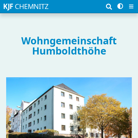
Suchbegriffe
KJF
CHEMNITZ
Wohngemeinschaft
Humboldthöhe